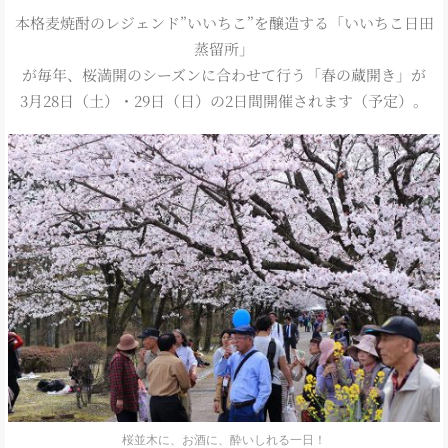
本格麦焼酎のレジェンド”いいちこ”を醸造する「いいちこ日田
蒸留所」
が毎年、桜満開のシーズンに合わせて行う「春の蔵開き」が
3月28日（土）・29日（日）の2日間開催されます（予定）。
桜並木に、お酒に、酔いしれる一日！