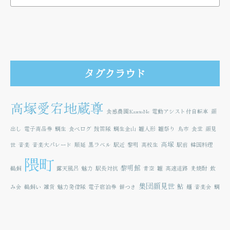
タグクラウド
高塚愛宕地蔵尊
食感農園KazetoNe
電動アシスト付自転車
顔
出し
電子商品券
鯛生
食べログ
鼓笛隊
鯛生金山
雛人形
雛祭り
鳥市
食堂
顔見
高塚
世
音楽
音楽大パレード
順延
黒ラベル
駅近
黎明
高校生
駅前
韓国料理
隈町
黎明館
鵜飼
露天風呂
魅力
駅長対抗
青空
雛
高速道路
麦焼酎
飲
集団顔見世
鮎
み会
鵜飼い
雑貨
魅力発信隊
電子宿泊券
餅つき
麺
音楽会
鯛