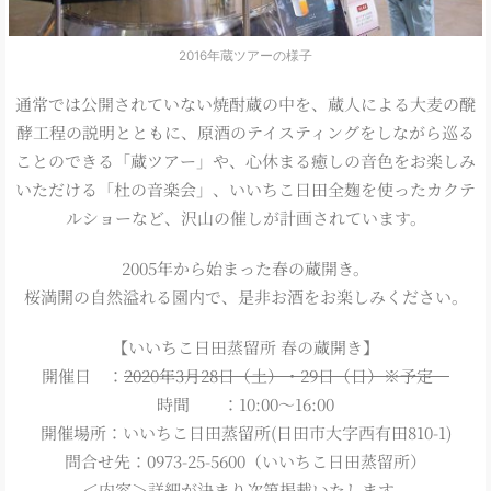
2016年蔵ツアーの様子
通常では公開されていない焼酎蔵の中を、蔵人による大麦の醗
酵工程の説明とともに、原酒のテイスティングをしながら巡る
ことのできる「蔵ツアー」や、心休まる癒しの音色をお楽しみ
いただける「杜の音楽会」、いいちこ日田全麹を使ったカクテ
ルショーなど、沢山の催しが計画されています。
2005年から始まった春の蔵開き。
桜満開の自然溢れる園内で、是非お酒をお楽しみください。
【いいちこ日田蒸留所 春の蔵開き】
開催日 ：
2020年3月28日（土）・29日（日）※予定
時間 ：10:00～16:00
開催場所：いいちこ日田蒸留所(日田市大字西有田810-1)
問合せ先：0973-25-5600（いいちこ日田蒸留所）
＜内容＞詳細が決まり次第掲載いたします。