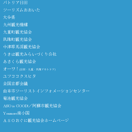
パトリア日田
ツーリズムおおいた
大分県
九州観光機構
九重町観光協会
玖珠町観光協会
中津耶馬渓観光協会
うきは観光みらいづくり公社
あさくら観光協会
オーワ！
(日田・九重・玖珠アウトドア)
ユフココクスヒタ
全国京都会議
由布市ツーリストインフォメーションセンター
菊池観光協会
ASO is GOOD!／阿蘇市観光協会
Youmore南小国
ＡＳＯおぐに観光協会ホームページ