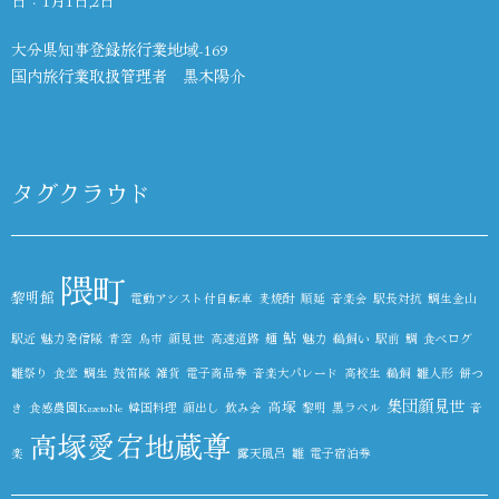
大分県知事登録旅行業地域-169
国内旅行業取扱管理者 黒木陽介
タグクラウド
隈町
黎明館
電動アシスト付自転車
麦焼酎
順延
音楽会
駅長対抗
鯛生金山
鮎
駅近
魅力発信隊
青空
鳥市
顔見世
高速道路
麺
魅力
鵜飼い
駅前
鯛
食べログ
雛祭り
食堂
鯛生
鼓笛隊
雑貨
電子商品券
音楽大パレード
高校生
鵜飼
雛人形
餅つ
集団顔見世
高塚
き
食感農園KazetoNe
韓国料理
顔出し
飲み会
黎明
黒ラベル
音
高塚愛宕地蔵尊
楽
露天風呂
雛
電子宿泊券