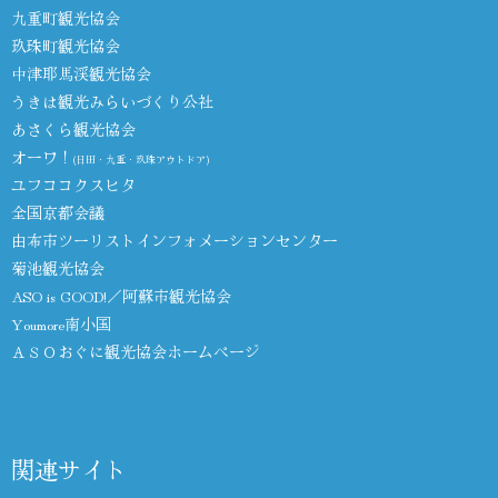
九重町観光協会
玖珠町観光協会
中津耶馬渓観光協会
うきは観光みらいづくり公社
あさくら観光協会
オーワ！
(日田・九重・玖珠アウトドア)
ユフココクスヒタ
全国京都会議
由布市ツーリストインフォメーションセンター
菊池観光協会
ASO is GOOD!／阿蘇市観光協会
Youmore南小国
ＡＳＯおぐに観光協会ホームページ
関連サイト