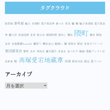
タグクラウド
黎明館
鼓笛隊
魅力
麦焼酎
電子商品券
餅つき
青空
雛
鯛
魅力発信隊
電子宿泊
隈町
券
雛人形
高速道路
音楽
飲み会
韓国料理
顔出し
鯛生
雑貨
順延
食堂
食感農園KazetoNe
雛祭り
鯛生金山
鵜飼い
麺
顔見世
駅前
音楽大パレード
集団顔見世
黎明
鳥市
高校生
露天風呂
音楽会
食べログ
鵜飼
電動アシスト付
高塚愛宕地蔵尊
鮎
高塚
自転車
駅長対抗
駅近
黒ラベル
アーカイブ