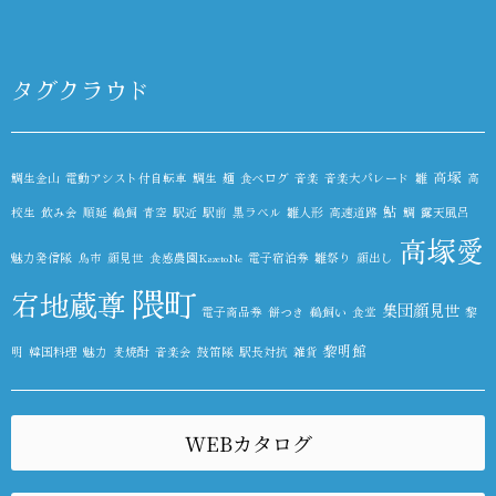
タグクラウド
高塚
鯛生金山
電動アシスト付自転車
鯛生
麺
食べログ
音楽
音楽大パレード
雛
高
鮎
校生
飲み会
順延
鵜飼
青空
駅近
駅前
黒ラベル
雛人形
高速道路
鯛
露天風呂
高塚愛
魅力発信隊
鳥市
顔見世
食感農園KazetoNe
電子宿泊券
雛祭り
顔出し
隈町
宕地蔵尊
集団顔見世
電子商品券
餅つき
鵜飼い
食堂
黎
黎明館
明
韓国料理
魅力
麦焼酎
音楽会
鼓笛隊
駅長対抗
雑貨
WEBカタログ