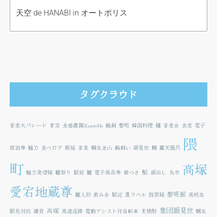
天空 de HANABI in オートポリス
タグクラウド
音楽大パレード
青空
食感農園KazetoNe
鵜飼
黎明
韓国料理
麺
音楽会
食堂
電子
隈
宿泊券
魅力
食べログ
順延
音楽
鯛生金山
鵜飼い
顔見世
鯛
露天風呂
町
高塚
鮎
魅力発信隊
雛祭り
駅前
雛
電子商品券
餅つき
顔出し
鳥市
愛宕地蔵尊
黎明館
雛人形
飲み会
駅近
黒ラベル
鼓笛隊
高校生
集団顔見世
高塚
駅長対抗
雑貨
高速道路
電動アシスト付自転車
麦焼酎
鯛生