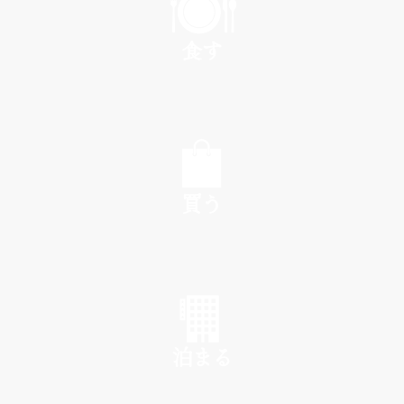
食す
EAT
買う
SHOP
泊まる