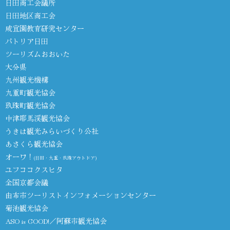
日田商工会議所
日田地区商工会
咸宜園教育研究センター
パトリア日田
ツーリズムおおいた
大分県
九州観光機構
九重町観光協会
玖珠町観光協会
中津耶馬渓観光協会
うきは観光みらいづくり公社
あさくら観光協会
オーワ！
(日田・九重・玖珠アウトドア)
ユフココクスヒタ
全国京都会議
由布市ツーリストインフォメーションセンター
菊池観光協会
ASO is GOOD!／阿蘇市観光協会