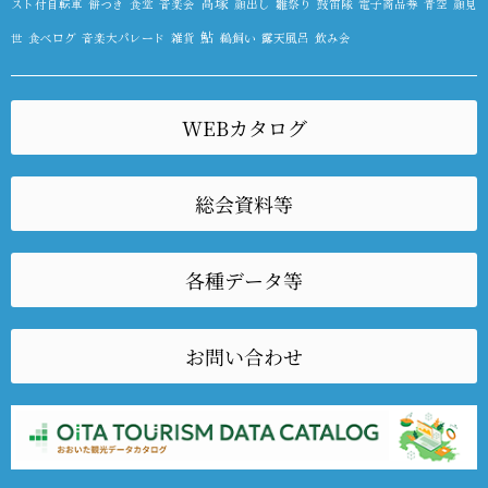
高塚
スト付自転車
餅つき
食堂
音楽会
顔出し
雛祭り
鼓笛隊
電子商品券
青空
顔見
鮎
世
食べログ
音楽大パレード
雑貨
鵜飼い
露天風呂
飲み会
WEBカタログ
総会資料等
各種データ等
お問い合わせ