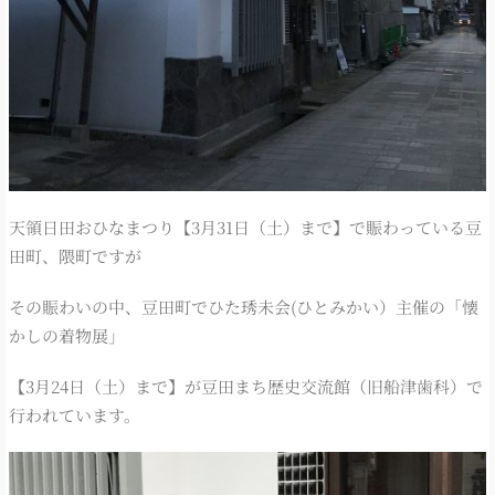
天領日田おひなまつり【3月31日（土）まで】で賑わっている豆
田町、隈町ですが
その賑わいの中、豆田町でひた琇未会(ひとみかい）主催の「懐
かしの着物展」
【3月24日（土）まで】が豆田まち歴史交流館（旧船津歯科）で
行われています。