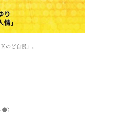
ＨＫのど自慢」。
＾●）