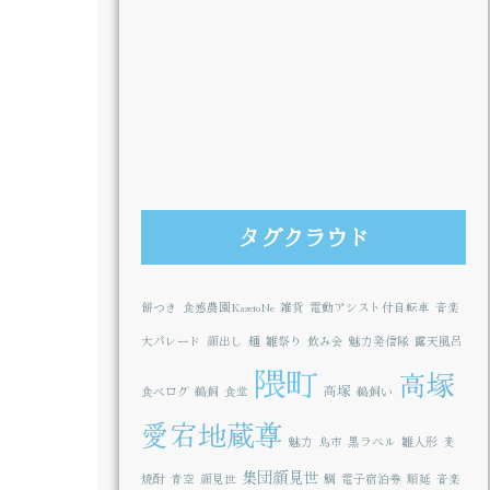
タグクラウド
餅つき
食感農園KazetoNe
雑貨
電動アシスト付自転車
音楽
大パレード
顔出し
麺
雛祭り
飲み会
魅力発信隊
露天風呂
隈町
高塚
高塚
食べログ
鵜飼
食堂
鵜飼い
愛宕地蔵尊
魅力
鳥市
黒ラベル
雛人形
麦
集団顔見世
焼酎
青空
顔見世
鯛
電子宿泊券
順延
音楽