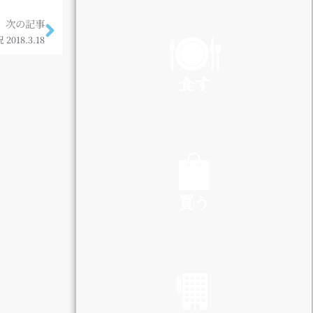
PLAY
次の記事
18.3.18
食す
EAT
買う
SHOP