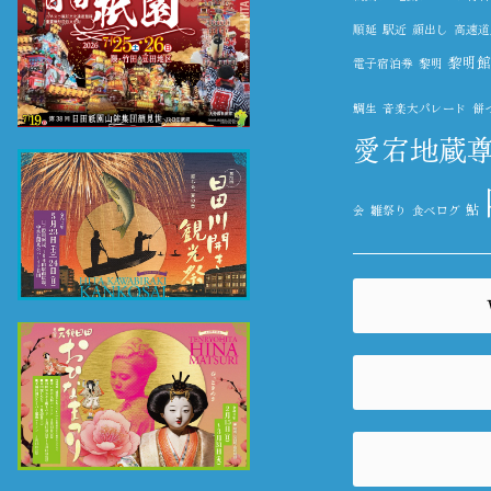
順延
駅近
顔出し
高速道
黎明館
電子宿泊券
黎明
鯛生
音楽大パレード
餅
愛宕地蔵
鮎
会
雛祭り
食べログ