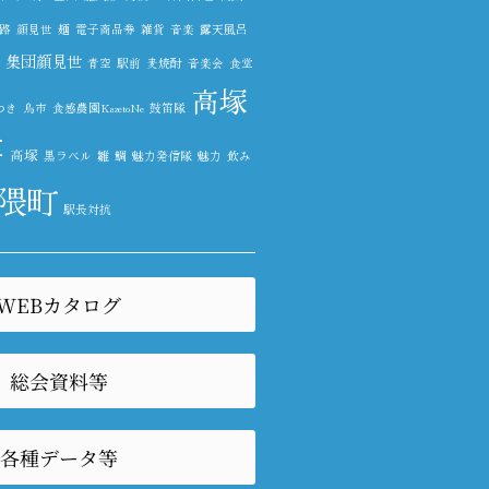
路
顔見世
麺
電子商品券
雑貨
音楽
露天風呂
集団顔見世
青空
駅前
麦焼酎
音楽会
食堂
高塚
つき
鳥市
食感農園KazetoNe
鼓笛隊
尊
高塚
黒ラベル
雛
鯛
魅力発信隊
魅力
飲み
隈町
駅長対抗
WEBカタログ
総会資料等
各種データ等