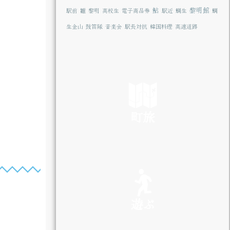
鮎
黎明館
駅前
雛
黎明
高校生
電子商品券
駅近
鯛生
鯛
生金山
鼓笛隊
音楽会
駅長対抗
韓国料理
高速道路
町旅
SEE
遊ぶ