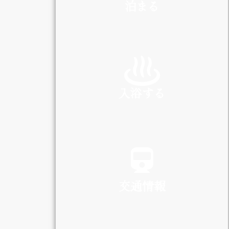
泊まる
INN
入浴する
SPA
交通情報