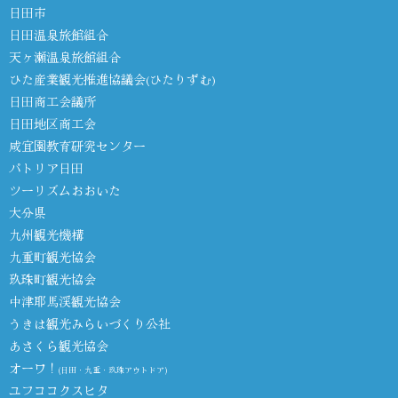
日田市
日田温泉旅館組合
天ヶ瀬温泉旅館組合
ひた産業観光推進協議会(ひたりずむ)
日田商工会議所
日田地区商工会
咸宜園教育研究センター
パトリア日田
ツーリズムおおいた
大分県
九州観光機構
九重町観光協会
玖珠町観光協会
中津耶馬渓観光協会
うきは観光みらいづくり公社
あさくら観光協会
オーワ！
(日田・九重・玖珠アウトドア)
ユフココクスヒタ