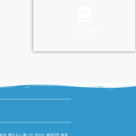
TRAFFIC
日田日記
DIARY
転車
鯛生金山
雛人形
高校生
韓国料理
鵜飼