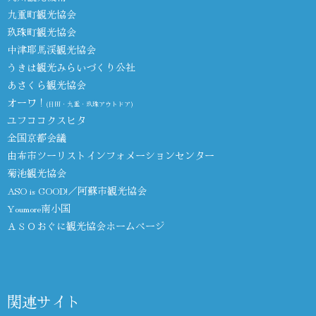
九重町観光協会
玖珠町観光協会
中津耶馬渓観光協会
うきは観光みらいづくり公社
あさくら観光協会
オーワ！
(日田・九重・玖珠アウトドア)
ユフココクスヒタ
全国京都会議
由布市ツーリストインフォメーションセンター
菊池観光協会
ASO is GOOD!／阿蘇市観光協会
Youmore南小国
ＡＳＯおぐに観光協会ホームページ
関連サイト