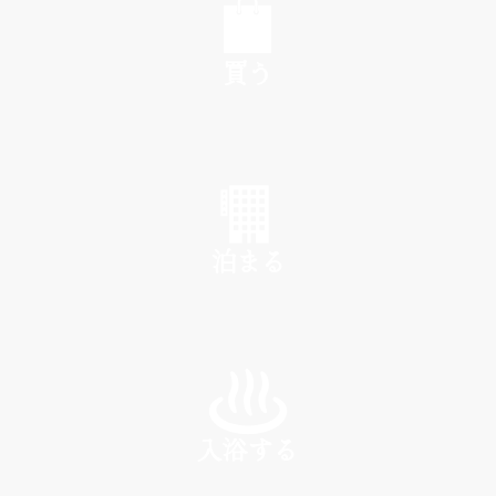
買う
SHOP
泊まる
INN
入浴する