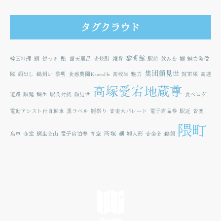
タグクラウド
鮎
黎明館
韓国料理
鯛
餅つき
露天風呂
麦焼酎
雑貨
駅前
飲み会
雛
魅力発信
集団顔見世
隊
顔出し
鵜飼い
黎明
食感農園KazetoNe
高校生
魅力
鼓笛隊
高速
高塚愛宕地蔵尊
道路
順延
鯛生
駅長対抗
顔見世
食べログ
電動アシスト付自転車
黒ラベル
雛祭り
音楽大パレード
電子商品券
駅近
音楽
隈町
高塚
鳥市
食堂
鯛生金山
電子宿泊券
青空
麺
雛人形
音楽会
鵜飼