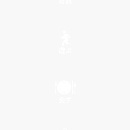
町旅
SEE
遊ぶ
PLAY
食す
EAT