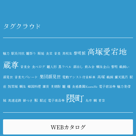
タグクラウド
高塚愛宕地
黎明館
魅力
駅長対抗
雛祭り
順延
食堂
音楽
高校生
蔵尊
音楽会
食べログ
雛人形
黒ラベル
顔出し
飲み会
鯛生金山
黎明
鵜飼い
集団顔見世
高塚
顔見世
音楽大パレード
電動アシスト付自転車
鵜飼
露天風呂
駅
前
鼓笛隊
鯛生
韓国料理
雑貨
麦焼酎
雛
麺
食感農園KazetoNe
電子宿泊券
魅力発信
隈町
鮎
隊
高速道路
餅つき
駅近
電子商品券
鳥市
鯛
青空
WEBカタログ