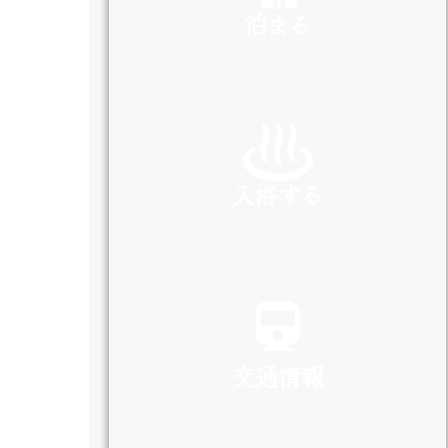
泊まる
INN
入浴する
SPA
交通情報