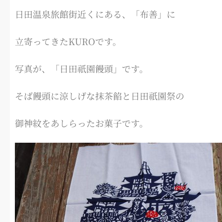
日田温泉旅館街近くにある、「布善」に
立寄ってきたKUROです。
写真が、「日田祇園饅頭」です。
そば饅頭に涼しげな抹茶餡と日田祇園祭の
御神紋をあしらったお菓子です。