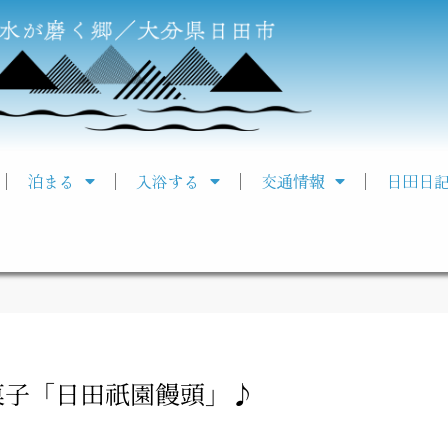
泊まる
入浴する
交通情報
日田日
菓子「日田祇園饅頭」♪