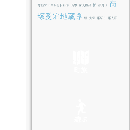
高
鮎
電動アシスト付自転車
鳥市
露天風呂
顔見世
塚愛宕地蔵尊
鯛
食堂
雛祭り
雛人形
町旅
SEE
遊ぶ