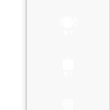
PLAY
食す
EAT
買う
SHOP