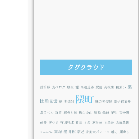
タグクラウド
集
鼓笛隊
食べログ
鯛生
雛
高速道路
駅前
高校生
鵜飼い
隈町
団顔見世
麺
麦焼酎
魅力発信隊
電子宿泊券
黒ラベル
雑貨
駅長対抗
鯛生金山
順延
鵜飼
黎明
電子商
品券
餅つき
韓国料理
青空
音楽
飲み会
音楽会
食感農園
高塚
黎明館
KazetoNe
駅近
音楽大パレード
魅力
顔出し