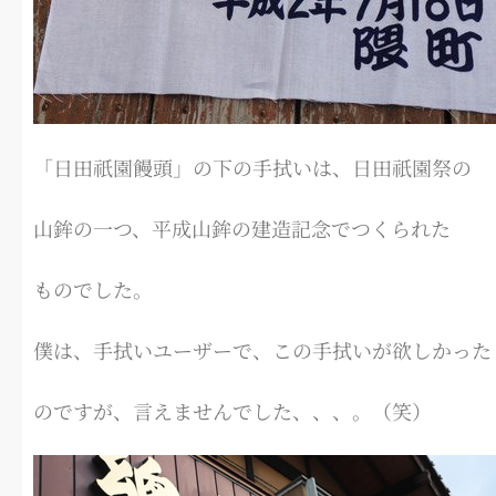
「日田祇園饅頭」の下の手拭いは、日田祇園祭の
山鉾の一つ、平成山鉾の建造記念でつくられた
ものでした。
僕は、手拭いユーザーで、この手拭いが欲しかった
のですが、言えませんでした、、、。（笑）