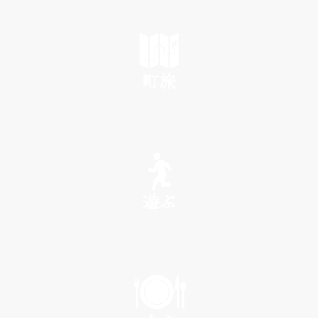
町旅
SEE
遊ぶ
PLAY