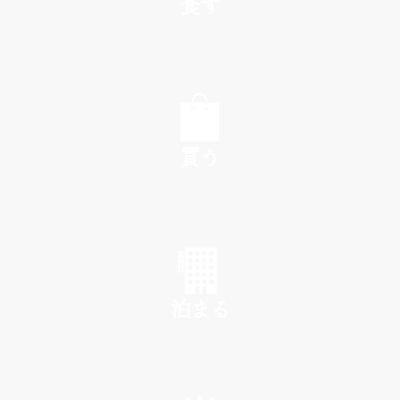
食す
EAT
買う
SHOP
泊まる
INN