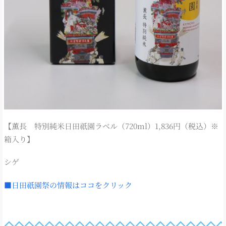
【薫長 特別純米日田祇園ラベル（720ml）1,836円（税込）※
箱入り】
シゲ
■日田祇園祭の情報はココをクリック