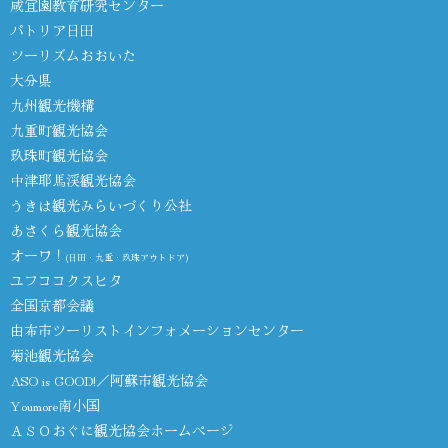
咸宜園教育研究センター
パトリア日田
ツーリズムおおいた
大分県
九州観光機構
九重町観光協会
玖珠町観光協会
中津耶馬渓観光協会
うきは観光みらいづくり公社
あさくら観光協会
オーワ！
(日田・九重・玖珠アウトドア)
ユフココクスヒタ
全国京都会議
由布市ツーリストインフォメーションセンター
菊池観光協会
ASO is GOOD!／阿蘇市観光協会
Youmore南小国
ＡＳＯおぐに観光協会ホームページ