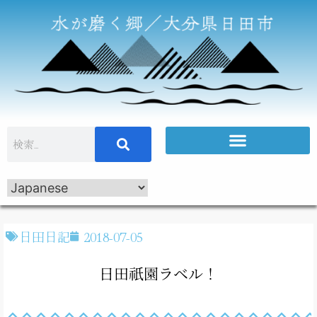
日田日記
2018-07-05
日田祇園ラベル！