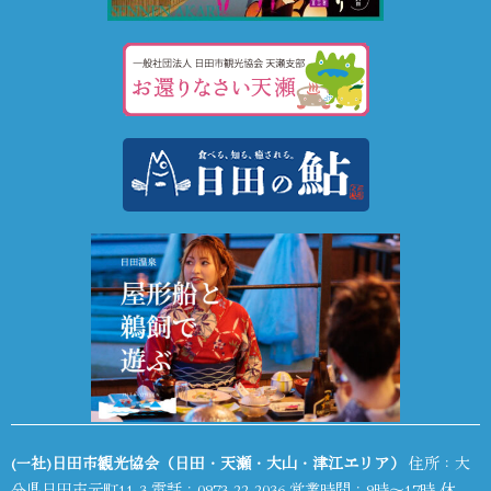
(一社)日田市観光協会（日田・天瀬・大山・津江エリア）
住所：大
分県日田市元町11-3 電話：
0973-22-2036
営業時間：9時～17時 休