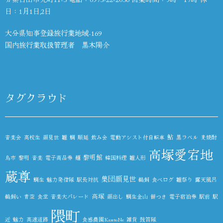
日：1月1日,2日
大分県知事登録旅行業地域-169
国内旅行業取扱管理者 黒木陽介
タグクラウド
鮎
音楽会
高校生
顔見世
雛
鯛
順延
飲み会
電動アシスト付自転車
黒ラベル
麦焼酎
高塚愛宕地
黎明館
鳥市
黎明
音楽
電子商品券
麺
韓国料理
雛人形
蔵尊
集団顔見世
鯛生
魅力発信隊
駅長対抗
鵜飼
食べログ
雛祭り
露天風呂
高塚
鵜飼い
青空
食堂
音楽大パレード
顔出し
鯛生金山
餅つき
電子宿泊券
駅前
駅
隈町
近
魅力
高速道路
食感農園KazetoNe
雑貨
鼓笛隊