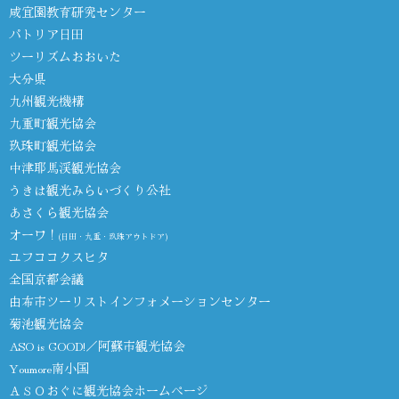
咸宜園教育研究センター
パトリア日田
ツーリズムおおいた
大分県
九州観光機構
九重町観光協会
玖珠町観光協会
中津耶馬渓観光協会
うきは観光みらいづくり公社
あさくら観光協会
オーワ！
(日田・九重・玖珠アウトドア)
ユフココクスヒタ
全国京都会議
由布市ツーリストインフォメーションセンター
菊池観光協会
ASO is GOOD!／阿蘇市観光協会
Youmore南小国
ＡＳＯおぐに観光協会ホームページ