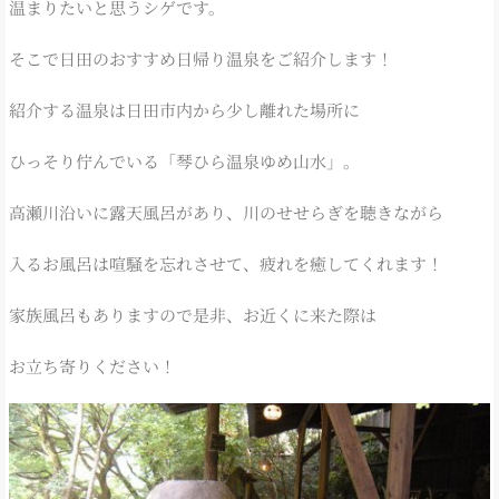
温まりたいと思うシゲです。
そこで日田のおすすめ日帰り温泉をご紹介します！
紹介する温泉は日田市内から少し離れた場所に
ひっそり佇んでいる「琴ひら温泉ゆめ山水」。
高瀬川沿いに露天風呂があり、川のせせらぎを聴きながら
入るお風呂は喧騒を忘れさせて、疲れを癒してくれます！
家族風呂もありますので是非、お近くに来た際は
お立ち寄りください！