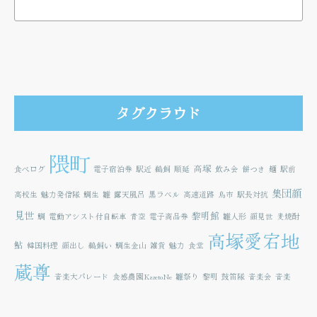
タグクラウド
隈町
高塚
食べログ
電子宿泊券
駅近
鵜飼
順延
飲み会
餅つき
麺
駅前
集団顔
高校生
魅力発信隊
鯛生
雛
露天風呂
黒ラベル
高速道路
鳥市
駅長対抗
見世
黎明館
鯛
電動アシスト付自転車
青空
電子商品券
雛人形
顔見世
麦焼酎
高塚愛宕地
鮎
韓国料理
顔出し
鵜飼い
鯛生金山
雑貨
魅力
食堂
蔵尊
音楽大パレード
食感農園KazetoNe
雛祭り
黎明
鼓笛隊
音楽会
音楽