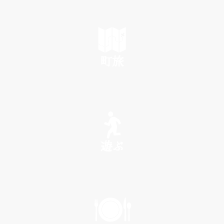
町旅
SEE
遊ぶ
PLAY