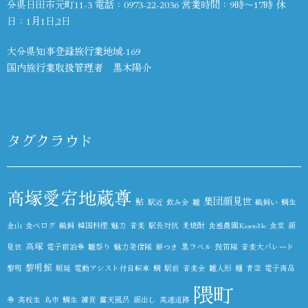
分県日田市元町11-3 電話：
0973-22-2036
営業時間：9時～17時 休
日：1月1日,2日
大分県知事登録旅行業地域-169
国内旅行業取扱管理者 黒木陽介
タグクラウド
高塚愛宕地蔵尊
集団顔見世
鮎
駅近
飲み会
雛
鵜飼い
鯛生
金山
食べログ
鵜飼
韓国料理
魅力
音楽
駅長対抗
麦焼酎
食感農園KazetoNe
食堂
顔
高塚
見世
電子宿泊券
雛祭り
魅力発信隊
餅つき
黒ラベル
鼓笛隊
音楽大パレード
黎明館
黎明
順延
電動アシスト付自転車
鯛
駅前
音楽会
雛人形
麺
青空
電子商品
隈町
券
高校生
鳥市
鯛生
雑貨
露天風呂
顔出し
高速道路