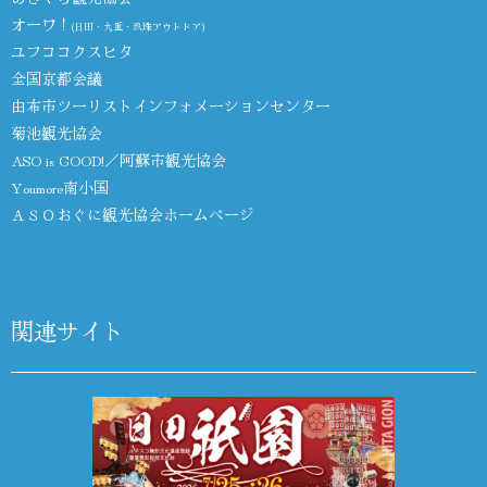
オーワ！
(日田・九重・玖珠アウトドア)
ユフココクスヒタ
全国京都会議
由布市ツーリストインフォメーションセンター
菊池観光協会
ASO is GOOD!／阿蘇市観光協会
Youmore南小国
ＡＳＯおぐに観光協会ホームページ
関連サイト