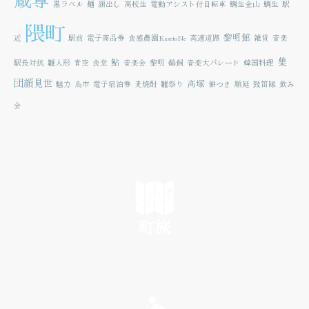
黒ラベル
麺
顔出し
高校生
電動アシスト付自転車
鯛生金山
鯛生
駅
隈町
黎明館
近
駅前
電子商品券
食感農園KazetoNe
高速道路
雑貨
音楽
集
鮎
駅長対抗
雛人形
青空
食堂
音楽会
黎明
鵜飼
音楽大パレード
韓国料理
団顔見世
高塚
魅力
鳥市
電子宿泊券
麦焼酎
雛祭り
餅つき
順延
鼓笛隊
飲み
会
町旅
SEE