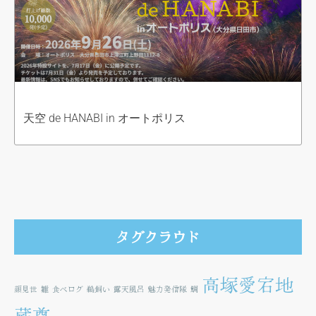
天空 de HANABI in オートポリス
タグクラウド
高塚愛宕地
顔見世
雛
食べログ
鵜飼い
露天風呂
魅力発信隊
鯛
蔵尊