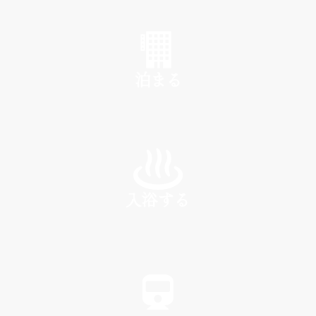
SHOP
泊まる
INN
入浴する
SPA