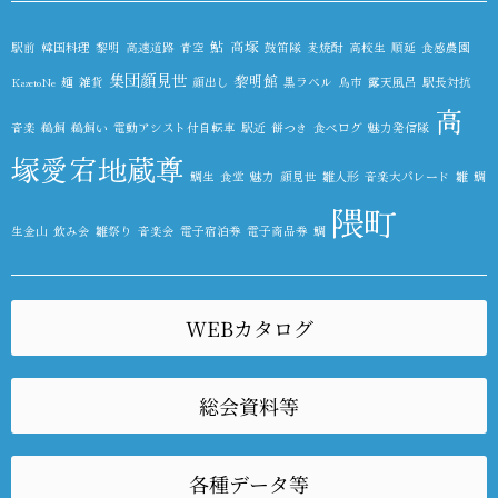
鮎
高塚
駅前
韓国料理
黎明
高速道路
青空
鼓笛隊
麦焼酎
高校生
順延
食感農園
集団顔見世
黎明館
KazetoNe
麺
雑貨
顔出し
黒ラベル
鳥市
露天風呂
駅長対抗
高
音楽
鵜飼
鵜飼い
電動アシスト付自転車
駅近
餅つき
食べログ
魅力発信隊
塚愛宕地蔵尊
鯛生
食堂
魅力
顔見世
雛人形
音楽大パレード
雛
鯛
隈町
生金山
飲み会
雛祭り
音楽会
電子宿泊券
電子商品券
鯛
WEBカタログ
総会資料等
各種データ等