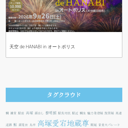
天空 de HANABI in オートポリス
タグクラウド
高塚
黎明館
鯛
雑貨
駅前
顔出し
駅長対抗
駅近
鯛生
魅力発信隊
鼓笛隊
高速
高塚愛宕地蔵尊
鮎
道路
顔見世
鳥市
順延
音楽大パレード