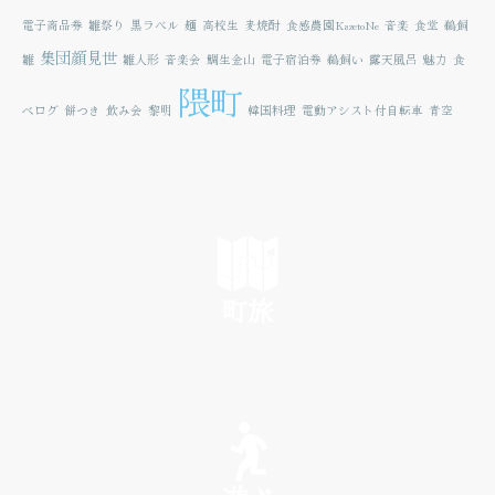
電子商品券
雛祭り
黒ラベル
麺
高校生
麦焼酎
食感農園KazetoNe
音楽
食堂
鵜飼
集団顔見世
雛
雛人形
音楽会
鯛生金山
電子宿泊券
鵜飼い
露天風呂
魅力
食
隈町
べログ
餅つき
飲み会
黎明
韓国料理
電動アシスト付自転車
青空
町旅
SEE