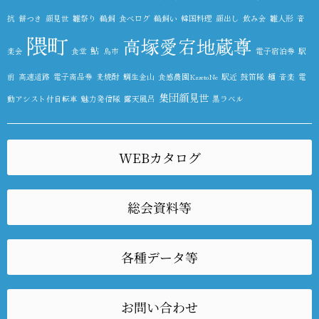
抗
餅つき
顔見世
雛祭り
鵜飼
食べログ
鵜飼い
韓国料理
顔出し
飲み会
雛人形
音
隈町
高塚愛宕地蔵尊
鮎
楽会
食堂
鳥市
電子宿泊券
駅
前
高速道路
電子商品券
麦焼酎
鯛生金山
食感農園KazetoNe
駅近
鼓笛隊
麺
音楽
電
集団顔見世
動アシスト付自転車
魅力発信隊
露天風呂
黒ラベル
WEBカタログ
総会資料等
各種データ等
お問い合わせ