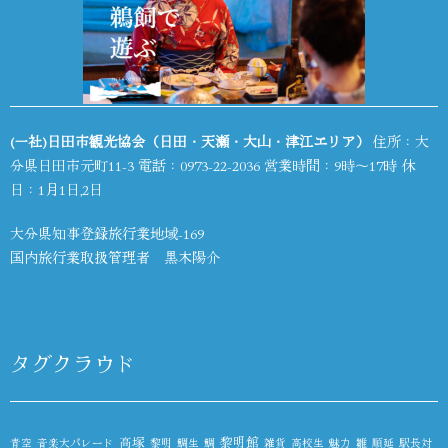
(一社)日田市観光協会（日田・天瀬・大山・津江エリア）
住所：大
分県日田市元町11-3 電話：
0973-22-2036
営業時間：9時～17時 休
日：1月1日,2日
大分県知事登録旅行業地域-169
国内旅行業取扱管理者 黒木陽介
タグクラウド
高塚
黎明館
青空
音楽大パレード
黎明
鯛生
鯛
雑貨
高校生
魅力
雛
順延
駅長対