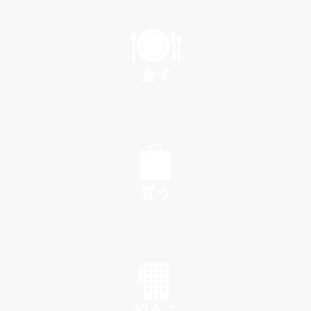
PLAY
食す
EAT
買う
SHOP
泊まる