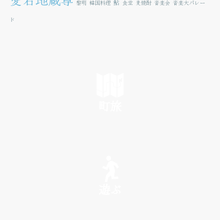
鮎
黎明
韓国料理
食堂
麦焼酎
音楽会
音楽大パレー
ド
町旅
SEE
遊ぶ