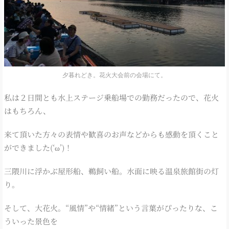
夕暮れどき。花火大会前の会場にて。
私は２日間とも水上ステージ乗船場での勤務だったので、花火
はもちろん、
来て頂いた方々の表情や歓喜のお声などからも感動を頂くこと
ができました(‘ω’)！
三隈川に浮かぶ屋形船、鵜飼い船。水面に映る温泉旅館街の灯
り。
そして、大花火。“風情”や“情緒”という言葉がぴったりな、こ
ういった景色を