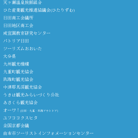
天ヶ瀬温泉旅館組合
ひた産業観光推進協議会(ひたりずむ)
日田商工会議所
日田地区商工会
咸宜園教育研究センター
パトリア日田
ツーリズムおおいた
大分県
九州観光機構
九重町観光協会
玖珠町観光協会
中津耶馬渓観光協会
うきは観光みらいづくり公社
あさくら観光協会
オーワ！
(日田・九重・玖珠アウトドア)
ユフココクスヒタ
全国京都会議
由布市ツーリストインフォメーションセンター