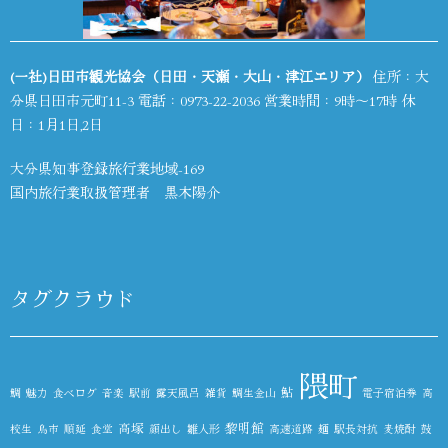
(一社)日田市観光協会（日田・天瀬・大山・津江エリア）
住所：大
分県日田市元町11-3 電話：
0973-22-2036
営業時間：9時～17時 休
日：1月1日,2日
大分県知事登録旅行業地域-169
国内旅行業取扱管理者 黒木陽介
タグクラウド
隈町
鮎
鯛
魅力
食べログ
音楽
駅前
露天風呂
雑貨
鯛生金山
電子宿泊券
高
高塚
黎明館
校生
鳥市
順延
食堂
顔出し
雛人形
高速道路
麺
駅長対抗
麦焼酎
鼓