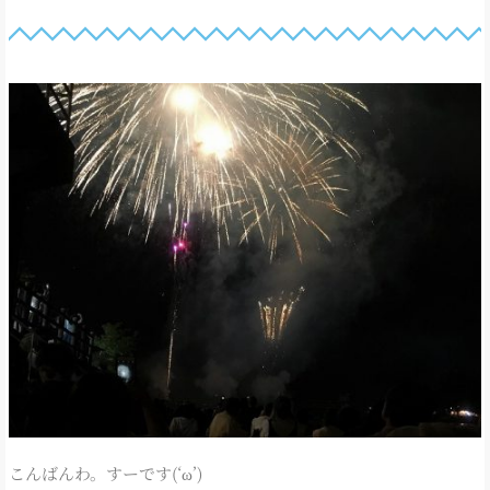
こんばんわ。すーです(‘ω’)