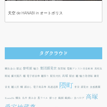
天空 de HANABI in オートポリス
タグクラウド
集団顔見世
黎明館
鯛生金山
駅近
魅力
鼓笛隊
電動アシスト付自転車
高校生
高塚
順延
露天風呂
麺
電子宿泊券
雛祭り
駅長対抗
駅前
雛
魅力発信隊
雑貨
隈町
音楽
雛人形
鯛
顔出し
電子商品券
高速道路
青空
顔見世
食感農園
高塚
KazetoNe
鯛生
鳥市
飲み会
黒ラベル
餅つき
鵜飼
鵜飼い
食べログ
愛宕地蔵尊