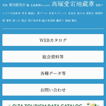
高塚愛宕地蔵尊
集団顔見世
笛隊
雛
食感農園KazetoNe
電動ア
シスト付自転車
青空
鵜飼い
黒ラベル
音楽大パレード
音楽会
飲み会
顔見世
韓国料
理
黎明
餅つき
駅近
電子商品券
魅力発信隊
雛祭り
鵜飼
鯛生
WEBカタログ
総会資料等
各種データ等
お問い合わせ