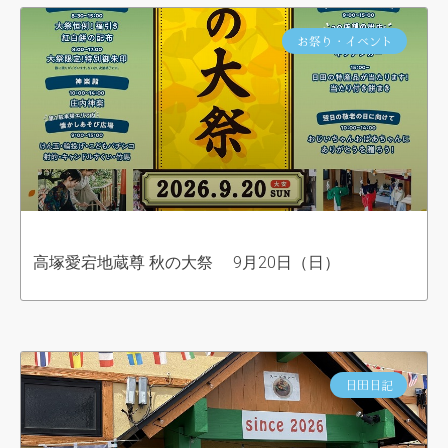
お祭り・イベント
高塚愛宕地蔵尊 秋の大祭 9月20日（日）
日田日記