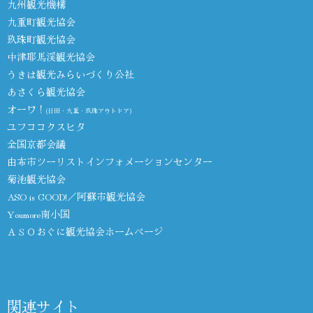
九州観光機構
九重町観光協会
玖珠町観光協会
中津耶馬渓観光協会
うきは観光みらいづくり公社
あさくら観光協会
オーワ！
(日田・九重・玖珠アウトドア)
ユフココクスヒタ
全国京都会議
由布市ツーリストインフォメーションセンター
菊池観光協会
ASO is GOOD!／阿蘇市観光協会
Youmore南小国
ＡＳＯおぐに観光協会ホームページ
関連サイト