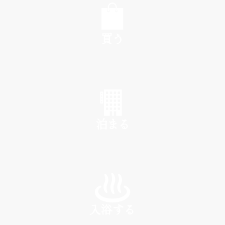
買う
SHOP
泊まる
INN
入浴する