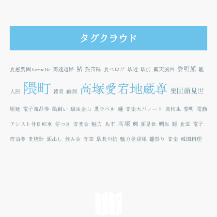
タグクラウド
鮎
黎明館
食感農園KazetoNe
高速道路
鼓笛隊
食べログ
駅近
駅前
露天風呂
雛
隈町
高塚愛宕地蔵尊
集団顔見世
人形
雑貨
鵜飼
順延
電子商品券
鵜飼い
鯛生金山
黒ラベル
麺
音楽大パレード
高校生
黎明
電動
高塚
アシスト付自転車
餅つき
音楽会
魅力
鳥市
鯛
顔見世
鯛生
雛
食堂
電子
宿泊券
麦焼酎
顔出し
飲み会
青空
駅長対抗
魅力発信隊
雛祭り
音楽
韓国料理