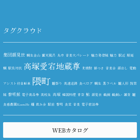
タグクラウド
集団顔見世
鯛生金山
露天風呂
鳥市
音楽大パレード
魅力発信隊
魅力
駅近
順延
高塚愛宕地蔵尊
鯛
駅長対抗
麦焼酎
餅つき
音楽会
顔出し
電動
隈町
アシスト付自転車
雛祭り
高速道路
食べログ
鯛生
黒ラベル
雛人形
鼓笛
黎明館
高塚
鮎
隊
電子商品券
高校生
韓国料理
青空
顔見世
鵜飼
鵜飼い
雑貨
雛
食感農園KazetoNe
麺
飲み会
駅前
黎明
食堂
音楽
電子宿泊券
WEBカタログ