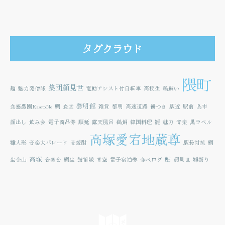
タグクラウド
隈町
集団顔見世
麺
魅力発信隊
電動アシスト付自転車
高校生
鵜飼い
黎明館
食感農園KazetoNe
鯛
食堂
雑貨
黎明
高速道路
餅つき
駅近
駅前
鳥市
顔出し
飲み会
電子商品券
順延
露天風呂
鵜飼
韓国料理
雛
魅力
音楽
黒ラベル
高塚愛宕地蔵尊
雛人形
音楽大パレード
麦焼酎
駅長対抗
鯛
高塚
鮎
生金山
音楽会
鯛生
鼓笛隊
青空
電子宿泊券
食べログ
顔見世
雛祭り