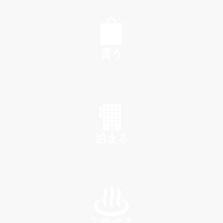
EAT
買う
SHOP
泊まる
INN
入浴する