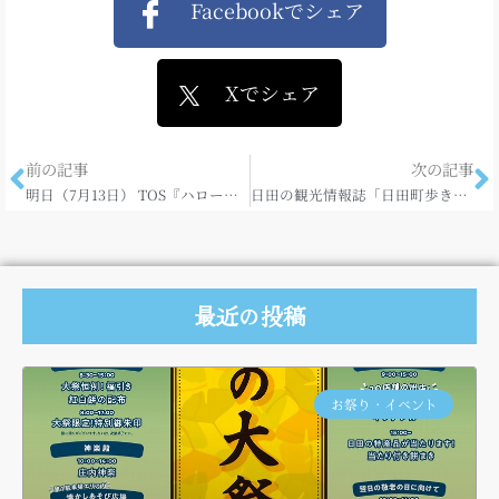
Facebookでシェア
Xでシェア
前の記事
次の記事
明日（7月13日） TOS『ハロー大分』さんで日田が放送されます。
日田の観光情報誌「日田町歩きマップ（通年版）」ができました。
最近の投稿
お祭り・イベント