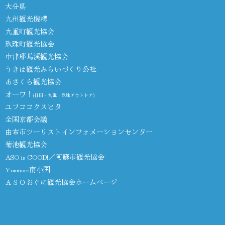
大分県
九州観光機構
九重町観光協会
玖珠町観光協会
中津耶馬渓観光協会
うきは観光みらいづくり公社
あさくら観光協会
オーワ！
(日田・九重・玖珠アウトドア)
ユフココクスヒタ
全国京都会議
由布市ツーリストインフォメーションセンター
菊池観光協会
ASO is GOOD!／阿蘇市観光協会
Youmore南小国
ＡＳＯおぐに観光協会ホームページ