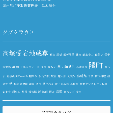
国内旅行業取扱管理者 黒木陽介
タグクラウド
高塚愛宕地蔵尊
鯛生
順延
露天風呂
魅力
鯛生金山
鵜飼い
電子
隈町
集団顔見世
宿泊券
麺
鯛
音楽大パレード
食堂
飲み会
高速道路
餅つ
黎明館
き
食感農園KazetoNe
雛祭り
駅長対抗
駅前
雛人形
麦焼酎
音楽
韓国料理
顔
鮎
見世
魅力発信隊
雑貨
鳥市
黒ラベル
電子商品券
高校生
電動アシスト付自転車
高塚
音楽会
顔出し
黎明
鼓笛隊
雛
鵜飼
駅近
食べログ
青空
WEBカタログ