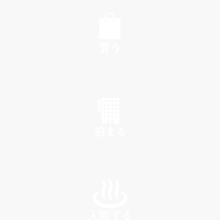
EAT
買う
SHOP
泊まる
INN
入浴する