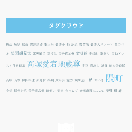
タグクラウド
鯛生
順延
駅前
高速道路
雛人形
音楽会
麺
駅近
鼓笛隊
音楽大パレード
黒ラベ
集団顔見世
黎明館
ル
露天風呂
高校生
電子宿泊券
麦焼酎
雛祭り
電動アシ
高塚愛宕地蔵尊
スト付自転車
青空
顔出し
雑貨
魅力発信隊
隈町
鮎
高塚
鳥市
韓国料理
顔見世
鵜飼
飲み会
魅力
鯛生金山
餅つき
食堂
駅長対抗
電子商品券
鵜飼い
音楽
食べログ
食感農園KazetoNe
黎明
鯛
雛