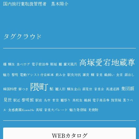
国内旅行業取扱管理者 黒木陽介
タグクラウド
高塚愛宕地蔵尊
麺
鯛生
食べログ
電子宿泊券
順延
雛
露天風呂
魅力
黎明
電動アシスト付自転車
飲み会
駅長対抗
雑貨
鯛
音楽
鵜飼い
食堂
顔出し
隈町
集団顔
鮎
韓国料理
餅つき
雛人形
鯛生金山
顔見世
音楽会
高速道路
見世
黎明館
駅近
駅前
鳥市
青空
雛祭り
高校生
鵜飼
電子商品券
鼓笛隊
黒ラベ
ル
食感農園KazetoNe
高塚
音楽大パレード
魅力発信隊
麦焼酎
WEBカタログ