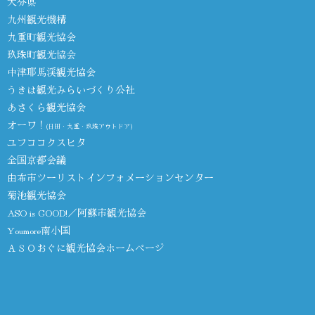
大分県
九州観光機構
九重町観光協会
玖珠町観光協会
中津耶馬渓観光協会
うきは観光みらいづくり公社
あさくら観光協会
オーワ！
(日田・九重・玖珠アウトドア)
ユフココクスヒタ
全国京都会議
由布市ツーリストインフォメーションセンター
菊池観光協会
ASO is GOOD!／阿蘇市観光協会
Youmore南小国
ＡＳＯおぐに観光協会ホームページ