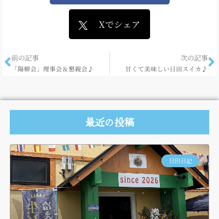
Xでシェア
前の記事
次の記事
「陽柳会」理事会＆懇親会♪
甘くて美味しい日田スイカ♪
最近の投稿
日田日記