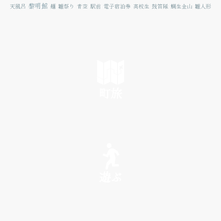
黎明館
天風呂
麺
雛祭り
青空
駅前
電子宿泊券
高校生
鼓笛隊
鯛生金山
雛人形
町旅
SEE
遊ぶ
PLAY