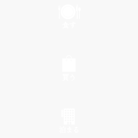
食す
EAT
買う
SHOP
泊まる