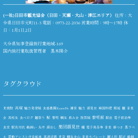
(一社)日田市観光協会（日田・天瀬・大山・津江エリア）
住所：大
分県日田市元町11-3 電話：
0973-22-2036
営業時間：9時～17時 休
日：1月1日,2日
大分県知事登録旅行業地域-169
国内旅行業取扱管理者 黒木陽介
タグクラウド
高塚
麦焼酎
魅力発信隊
食感農園KazetoNe
雑貨
魅力
顔見世
韓国料理
順延
雛
音楽
鮎
黎明館
会
高校生
食べログ
雛祭り
黎明
鯛生
飲み会
鼓笛隊
駅前
電子宿泊券
集団顔見世
食堂
駅長対抗
鵜飼い
鳥市
顔出し
麺
電子商品券
音楽
餅つき
黒ラベ
ル
電動アシスト付自転車
高速道路
青空
鯛生金山
音楽大パレード
雛人形
駅近
鵜飼