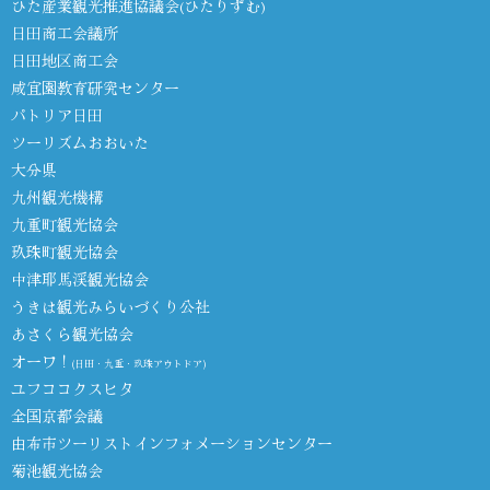
ひた産業観光推進協議会(ひたりずむ)
日田商工会議所
日田地区商工会
咸宜園教育研究センター
パトリア日田
ツーリズムおおいた
大分県
九州観光機構
九重町観光協会
玖珠町観光協会
中津耶馬渓観光協会
うきは観光みらいづくり公社
あさくら観光協会
オーワ！
(日田・九重・玖珠アウトドア)
ユフココクスヒタ
全国京都会議
由布市ツーリストインフォメーションセンター
菊池観光協会