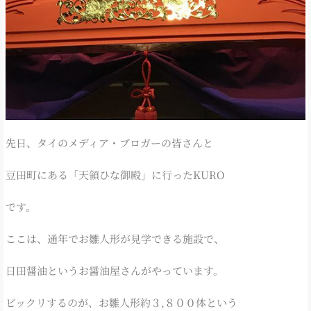
先日、タイのメディア・ブロガーの皆さんと
豆田町にある「天領ひな御殿」に行ったKURO
です。
ここは、通年でお雛人形が見学できる施設で、
日田醤油というお醤油屋さんがやっています。
ビックリするのが、お雛人形約３,８００体という