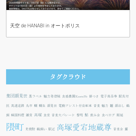
天空 de HANABI in オートポリス
タグクラウド
集団顔見世
黒ラベル
魅力発信隊
食感農園KazetoNe
餅つき
電子商品券
駅長対
抗
高速道路
鳥市
鯛
鯛生
顔見世
電動アシスト付自転車
音楽
魅力
雛
顔出し
鵜
高塚
鮎
飼
韓国料理
雑貨
食堂
音楽大パレード
黎明
飲み会
食べログ
順延
隈町
高塚愛宕地蔵尊
麦焼酎
鵜飼い
駅近
音楽会
露