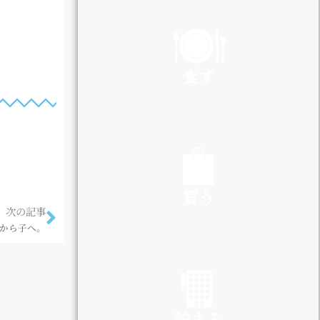
PLAY
食す
EAT
買う
次の記事
から子へ。
SHOP
泊まる