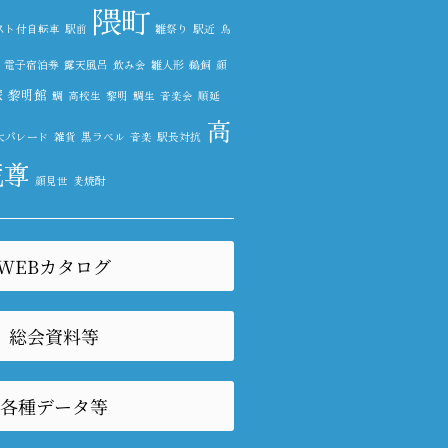
隈町
スト付自転車
駅前
雛祭り
駅近
鳥
電子宿泊券
露天風呂
飲み会
雛人形
鵜飼
顔
塚
黎明館
鯛
高校生
黎明
鯛生
音楽会
順延
高
大パレード
雑貨
黒ラベル
音楽
駅長対抗
蔵尊
顔見世
麦焼酎
WEBカタログ
総会資料等
各種データ等