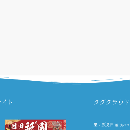
サイト
タグクラウド
集団顔見世
雛
食べロ