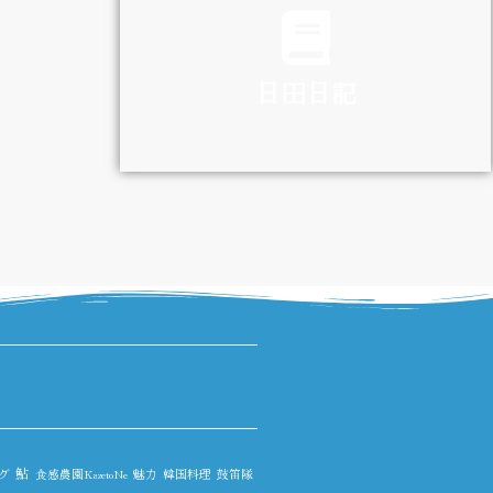
日田日記
DIARY
鮎
グ
食感農園KazetoNe
魅力
韓国料理
鼓笛隊