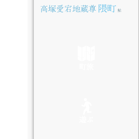
隈町
高塚愛宕地蔵尊
鮎
町旅
SEE
遊ぶ