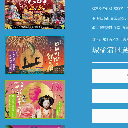
魅力発信隊
麺
電動アシ
市
鯛生金山
食堂
鵜飼い
高
出し
高速道路
青空
餅つき
電子商品券
音楽
塚愛宕地