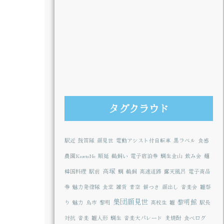
タグクラウド
駅近
鼓笛隊
顔見世
電動アシスト付自転車
黒ラベル
食感
農園KazetoNe
順延
鵜飼い
電子宿泊券
鯛生金山
飲み会
麺
高塚
韓国料理
駅前
鯛
鵜飼
高速道路
露天風呂
電子商品
券
魅力発信隊
食堂
雑貨
青空
餅つき
顔出し
音楽会
雛祭
集団顔見世
黎明館
り
魅力
鳥市
黎明
高校生
雛
駅長
対抗
音楽
雛人形
鯛生
音楽大パレード
麦焼酎
食べログ