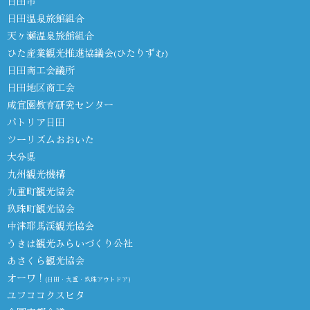
日田市
日田温泉旅館組合
天ヶ瀬温泉旅館組合
ひた産業観光推進協議会(ひたりずむ)
日田商工会議所
日田地区商工会
咸宜園教育研究センター
パトリア日田
ツーリズムおおいた
大分県
九州観光機構
九重町観光協会
玖珠町観光協会
中津耶馬渓観光協会
うきは観光みらいづくり公社
あさくら観光協会
オーワ！
(日田・九重・玖珠アウトドア)
ユフココクスヒタ