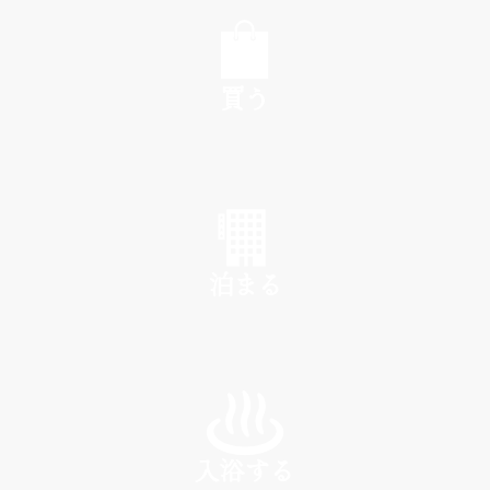
EAT
買う
SHOP
泊まる
INN
入浴する