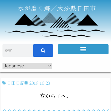
日田日記
2019-10-23
亥から子へ。