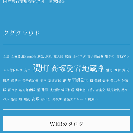
国内旅行業取扱管理者 黒木陽介
タグクラウド
食堂
食感農園KazetoNe
鯛生
駅近
雛人形
駅前
食べログ
電子商品券
雛祭り
電動アシ
隈町
高塚愛宕地蔵尊
スト付自転車
鳥市
魅力
雑貨
露天
集団顔見世
風呂
顔見世
電子宿泊券
青空
高速道路
雛
麺
鵜飼
音楽
飲み会
鼓笛
黎明館
鮎
隊
餅つき
魅力発信隊
麦焼酎
韓国料理
鯛生金山
音楽会
駅長対抗
黒ラ
高塚
ベル
黎明
鯛
順延
顔出し
高校生
音楽大パレード
鵜飼い
WEBカタログ