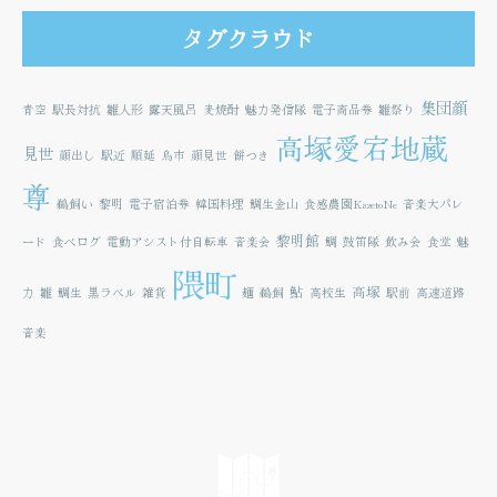
タグクラウド
集団顔
青空
駅長対抗
雛人形
露天風呂
麦焼酎
魅力発信隊
電子商品券
雛祭り
高塚愛宕地蔵
見世
顔出し
駅近
順延
鳥市
顔見世
餅つき
尊
鵜飼い
黎明
電子宿泊券
韓国料理
鯛生金山
食感農園KazetoNe
音楽大パレ
黎明館
ード
食べログ
電動アシスト付自転車
音楽会
鯛
鼓笛隊
飲み会
食堂
魅
隈町
鮎
高塚
力
雛
鯛生
黒ラベル
雑貨
麺
鵜飼
高校生
駅前
高速道路
音楽