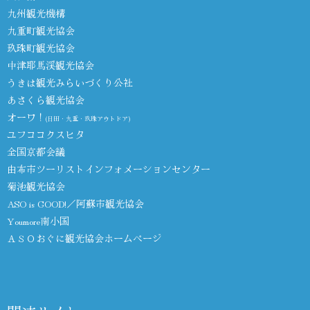
九州観光機構
九重町観光協会
玖珠町観光協会
中津耶馬渓観光協会
うきは観光みらいづくり公社
あさくら観光協会
オーワ！
(日田・九重・玖珠アウトドア)
ユフココクスヒタ
全国京都会議
由布市ツーリストインフォメーションセンター
菊池観光協会
ASO is GOOD!／阿蘇市観光協会
Youmore南小国
ＡＳＯおぐに観光協会ホームページ