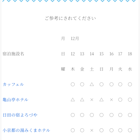
ご参考にされてください
月
12月
宿泊施設名
日
12
13
14
15
16
17
18
曜
木
金
土
日
月
火
水
カッフェル
〇
〇
△
〇
〇
〇
〇
亀山亭ホテル
△
△
×
△
×
〇
〇
日田の宿よろづや
〇
〇
〇
〇
〇
〇
〇
小京都の湯みくまホテル
〇
〇
×
〇
〇
〇
〇