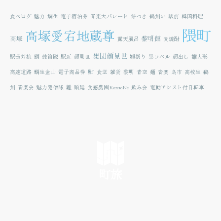
食べログ
魅力
鯛生
電子宿泊券
音楽大パレード
餅つき
鵜飼い
駅前
韓国料理
隈町
高塚愛宕地蔵尊
高塚
黎明館
露天風呂
麦焼酎
集団顔見世
駅長対抗
鯛
鼓笛隊
駅近
顔見世
雛祭り
黒ラベル
顔出し
雛人形
鮎
高速道路
鯛生金山
電子商品券
食堂
雑貨
黎明
青空
麺
音楽
鳥市
高校生
鵜
飼
音楽会
魅力発信隊
雛
順延
食感農園KazetoNe
飲み会
電動アシスト付自転車
町旅
SEE