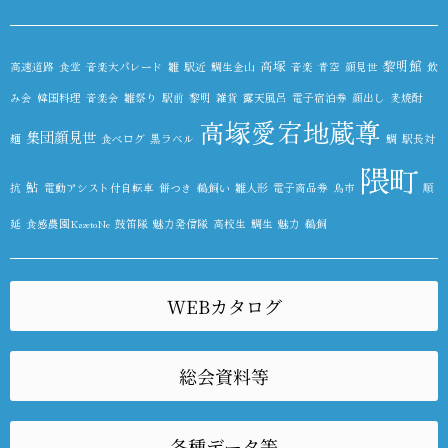
高塚
黎明館
高速道路
食堂
音楽大パレード
雛
駅近
鯛生金山
音楽
青空
顔見世
飲
み会
韓国料理
音楽会
雛祭り
駅前
黎明
雑貨
露天風呂
電子宿泊券
顔出し
麦焼酎
高塚愛宕地蔵尊
集団顔見世
麺
食べログ
黒ラベル
鯛
駅長対
隈町
鮎
抗
電動アシスト付自転車
餅つき
鵜飼い
雛人形
電子商品券
鳥市
順
延
食感農園KazetoNe
鼓笛隊
魅力発信隊
高校生
鯛生
魅力
鵜飼
WEBカタログ
総会資料等
各種データ等