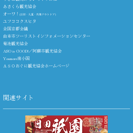
あさくら観光協会
オーワ！
(日田・九重・玖珠アウトドア)
ユフココクスヒタ
全国京都会議
由布市ツーリストインフォメーションセンター
菊池観光協会
ASO is GOOD!／阿蘇市観光協会
Youmore南小国
ＡＳＯおぐに観光協会ホームページ
関連サイト