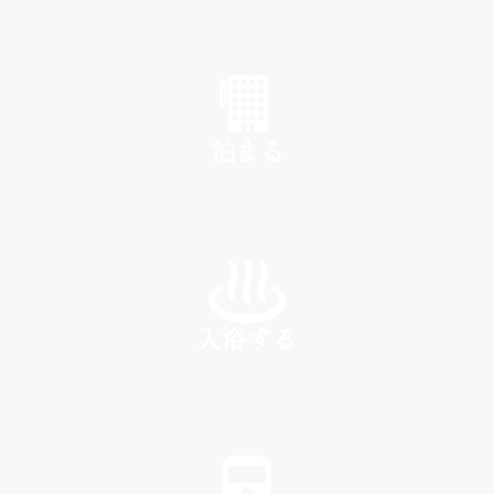
SHOP
泊まる
INN
入浴する
SPA