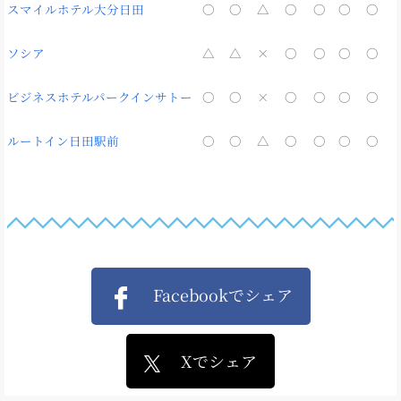
スマイルホテル大分日田
〇
〇
△
〇
〇
〇
〇
ソシア
△
△
×
〇
〇
〇
〇
ビジネスホテルパークインサトー
〇
〇
×
〇
〇
〇
〇
ルートイン日田駅前
〇
〇
△
〇
〇
〇
〇
Facebookでシェア
Xでシェア