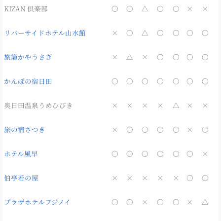
KIZAN 倶楽部
〇
〇
△
〇
〇
×
×
リバーサイドホテル山水館
×
〇
△
〇
〇
〇
〇
旅籠かやうさぎ
×
△
×
〇
〇
〇
〇
かんぽの宿日田
〇
〇
〇
〇
〇
〇
〇
奥日田温泉うめひびき
×
×
×
×
△
×
×
旅の宿さつき
×
〇
〇
〇
〇
×
〇
ホテル風早
〇
〇
〇
〇
〇
〇
×
伯亭若の屋
×
×
×
×
×
〇
〇
プラザホテルフジノイ
〇
〇
×
〇
〇
×
△