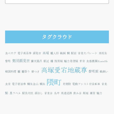
タグクラウド
高塚
食べログ
電子商品券
顔見世
雛人形
鵜飼
鯛
駅前
音楽大パレード
高校生
集団顔見世
黎明
露天風呂
駅近
麺
鼓笛隊
魅力発信隊
青空
食感農園KazetoNe
高塚愛宕地蔵尊
黎明館
韓国料理
雛
雛祭り
餅つき
鵜飼い
隈町
食堂
電子宿泊券
鯛生金山
鯛生
麦焼酎
電動アシスト付自転車
音楽
鮎
黒ラベル
駅長対抗
顔出し
音楽会
鳥市
高速道路
飲み会
順延
雑貨
魅力