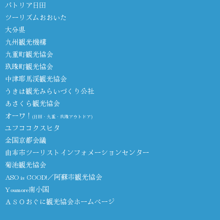
パトリア日田
ツーリズムおおいた
大分県
九州観光機構
九重町観光協会
玖珠町観光協会
中津耶馬渓観光協会
うきは観光みらいづくり公社
あさくら観光協会
オーワ！
(日田・九重・玖珠アウトドア)
ユフココクスヒタ
全国京都会議
由布市ツーリストインフォメーションセンター
菊池観光協会
ASO is GOOD!／阿蘇市観光協会
Youmore南小国
ＡＳＯおぐに観光協会ホームページ