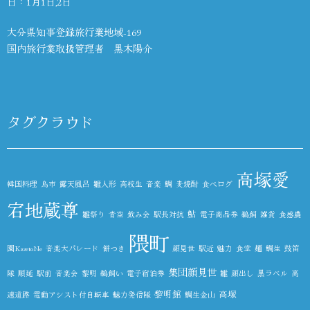
日：1月1日,2日
大分県知事登録旅行業地域-169
国内旅行業取扱管理者 黒木陽介
タグクラウド
高塚愛
韓国料理
鳥市
露天風呂
雛人形
高校生
音楽
鯛
麦焼酎
食べログ
宕地蔵尊
鮎
雛祭り
青空
飲み会
駅長対抗
電子商品券
鵜飼
雑貨
食感農
隈町
園KazetoNe
音楽大パレード
餅つき
顔見世
駅近
魅力
食堂
麺
鯛生
鼓笛
集団顔見世
隊
順延
駅前
音楽会
黎明
鵜飼い
電子宿泊券
雛
顔出し
黒ラベル
高
黎明館
高塚
速道路
電動アシスト付自転車
魅力発信隊
鯛生金山