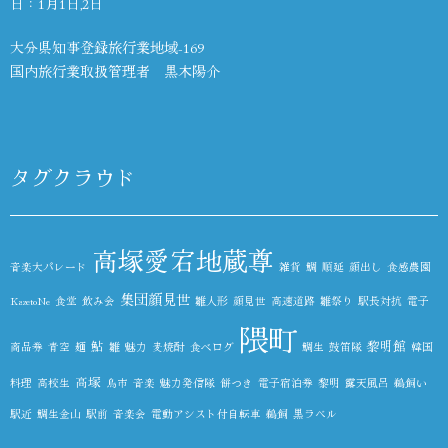
日：1月1日,2日
大分県知事登録旅行業地域-169
国内旅行業取扱管理者 黒木陽介
タグクラウド
高塚愛宕地蔵尊
音楽大パレード
雑貨
鯛
順延
顔出し
食感農園
集団顔見世
KazetoNe
食堂
飲み会
雛人形
顔見世
高速道路
雛祭り
駅長対抗
電子
隈町
鮎
黎明館
商品券
青空
麺
雛
魅力
麦焼酎
食べログ
鯛生
鼓笛隊
韓国
高塚
料理
高校生
鳥市
音楽
魅力発信隊
餅つき
電子宿泊券
黎明
露天風呂
鵜飼い
駅近
鯛生金山
駅前
音楽会
電動アシスト付自転車
鵜飼
黒ラベル