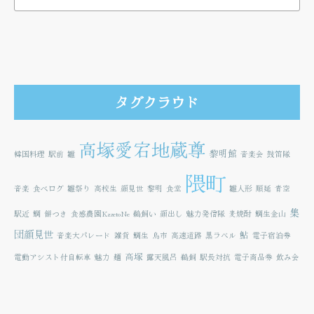
タグクラウド
高塚愛宕地蔵尊
黎明館
韓国料理
駅前
雛
音楽会
鼓笛隊
隈町
音楽
食べログ
雛祭り
高校生
顔見世
黎明
食堂
雛人形
順延
青空
集
駅近
鯛
餅つき
食感農園KazetoNe
鵜飼い
顔出し
魅力発信隊
麦焼酎
鯛生金山
団顔見世
鮎
音楽大パレード
雑貨
鯛生
鳥市
高速道路
黒ラベル
電子宿泊券
高塚
電動アシスト付自転車
魅力
麺
露天風呂
鵜飼
駅長対抗
電子商品券
飲み会