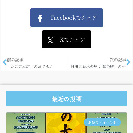
Facebookでシェア
Xでシェア
前の記事
次の記事
「たこ万本店」のおでん♪
「日田天領水の里 元氣の駅」の日田梨♪
最近の投稿
お祭り・イベント