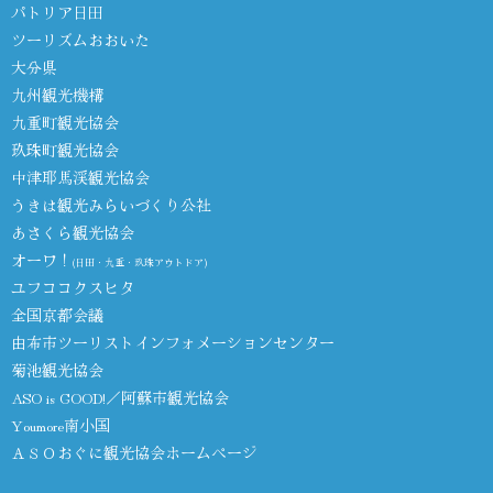
パトリア日田
ツーリズムおおいた
大分県
九州観光機構
九重町観光協会
玖珠町観光協会
中津耶馬渓観光協会
うきは観光みらいづくり公社
あさくら観光協会
オーワ！
(日田・九重・玖珠アウトドア)
ユフココクスヒタ
全国京都会議
由布市ツーリストインフォメーションセンター
菊池観光協会
ASO is GOOD!／阿蘇市観光協会
Youmore南小国
ＡＳＯおぐに観光協会ホームページ