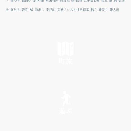
黎明館
ド
餅つき
鵜飼い
韓国料理
鼓笛隊
麺
鵜飼
電子宿泊券
食堂
雛
鯛
音楽
鮎
会
顔見世
雑貨
顔出し
麦焼酎
電動アシスト付自転車
魅力
雛祭り
雛人形
町旅
SEE
遊ぶ