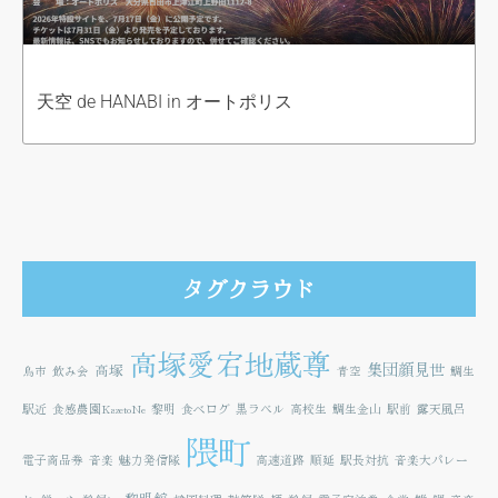
天空 de HANABI in オートポリス
タグクラウド
高塚愛宕地蔵尊
集団顔見世
高塚
鳥市
飲み会
青空
鯛生
駅近
食感農園KazetoNe
黎明
食べログ
黒ラベル
高校生
鯛生金山
駅前
露天風呂
隈町
電子商品券
音楽
魅力発信隊
高速道路
順延
駅長対抗
音楽大パレー