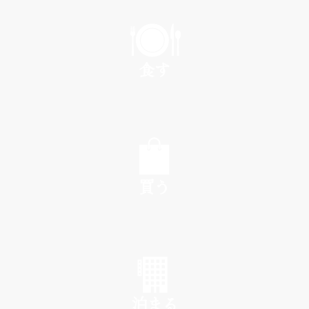
PLAY
食す
EAT
買う
SHOP
泊まる