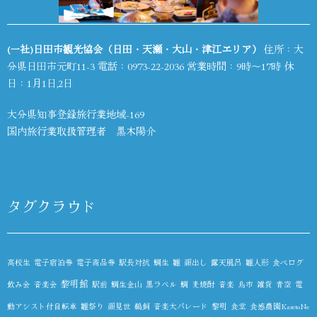
(一社)日田市観光協会（日田・天瀬・大山・津江エリア）
住所：大
分県日田市元町11-3 電話：
0973-22-2036
営業時間：9時～17時 休
日：1月1日,2日
大分県知事登録旅行業地域-169
国内旅行業取扱管理者 黒木陽介
タグクラウド
高校生
電子宿泊券
電子商品券
駅長対抗
鯛生
雛
顔出し
露天風呂
雛人形
食べログ
黎明館
飲み会
音楽会
駅前
鯛生金山
黒ラベル
鯛
麦焼酎
音楽
鳥市
雑貨
青空
電
動アシスト付自転車
雛祭り
顔見世
鵜飼
音楽大パレード
黎明
食堂
食感農園KazetoNe