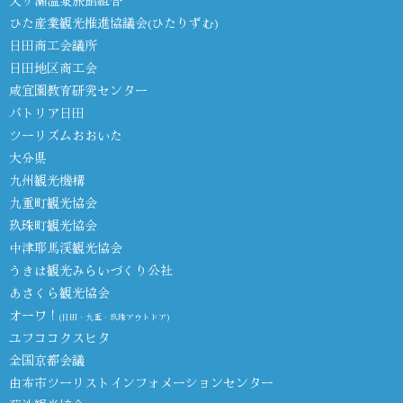
天ヶ瀬温泉旅館組合
ひた産業観光推進協議会(ひたりずむ)
日田商工会議所
日田地区商工会
咸宜園教育研究センター
パトリア日田
ツーリズムおおいた
大分県
九州観光機構
九重町観光協会
玖珠町観光協会
中津耶馬渓観光協会
うきは観光みらいづくり公社
あさくら観光協会
オーワ！
(日田・九重・玖珠アウトドア)
ユフココクスヒタ
全国京都会議
由布市ツーリストインフォメーションセンター