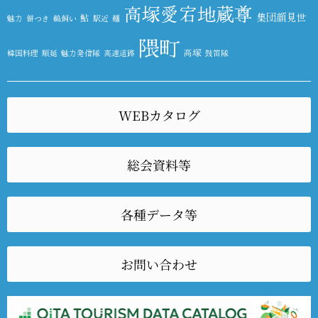
高塚愛宕地蔵尊
集団顔見世
鮎
魅力
餅つき
鵜飼い
駅近
麺
隈町
高塚
韓国料理
順延
魅力発信隊
高速道路
鼓笛隊
WEBカタログ
総会資料等
各種データ等
お問い合わせ