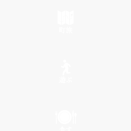
町旅
SEE
遊ぶ
PLAY
食す