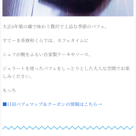
大正6年築の蔵で味わう贅沢で上品な季節のパフェ。
すてーき茶寮和くらでは、カフェタイムに
シェフが腕をふるい自家製ケーキやソース、
ジェラートを使ったパフェをしっとりとした大人な空間でお楽
しみください。
もっち
■日田パフェマップ＆クーポンの情報はこちら→