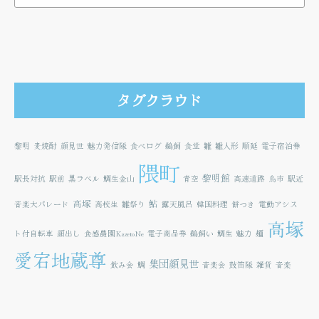
タグクラウド
黎明
麦焼酎
顔見世
魅力発信隊
食べログ
鵜飼
食堂
雛
雛人形
順延
電子宿泊券
隈町
黎明館
駅長対抗
駅前
黒ラベル
鯛生金山
青空
高速道路
鳥市
駅近
高塚
鮎
音楽大パレード
高校生
雛祭り
露天風呂
韓国料理
餅つき
電動アシス
高塚
ト付自転車
顔出し
食感農園KazetoNe
電子商品券
鵜飼い
鯛生
魅力
麺
愛宕地蔵尊
集団顔見世
飲み会
鯛
音楽会
鼓笛隊
雑貨
音楽