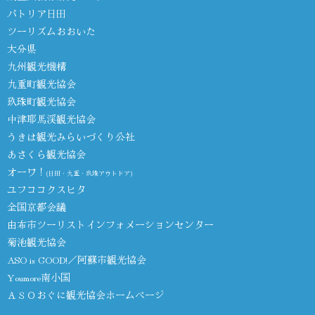
パトリア日田
ツーリズムおおいた
大分県
九州観光機構
九重町観光協会
玖珠町観光協会
中津耶馬渓観光協会
うきは観光みらいづくり公社
あさくら観光協会
オーワ！
(日田・九重・玖珠アウトドア)
ユフココクスヒタ
全国京都会議
由布市ツーリストインフォメーションセンター
菊池観光協会
ASO is GOOD!／阿蘇市観光協会
Youmore南小国
ＡＳＯおぐに観光協会ホームページ