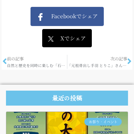
Facebookでシェア
Xでシェア
前の記事
次の記事
自然と歴史を同時に楽しむ「石坂石畳道」
「元祖骨出し手羽 とりこ」さんのお弁当♪
最近の投稿
お祭り・イベント