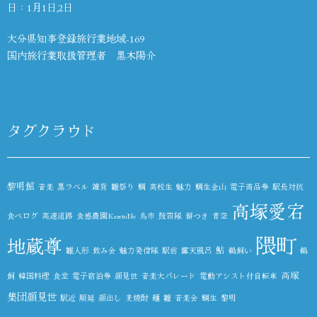
日：1月1日,2日
大分県知事登録旅行業地域-169
国内旅行業取扱管理者 黒木陽介
タグクラウド
黎明館
音楽
黒ラベル
雑貨
雛祭り
鯛
高校生
魅力
鯛生金山
電子商品券
駅長対抗
高塚愛宕
食べログ
高速道路
食感農園KazetoNe
鳥市
鼓笛隊
餅つき
青空
隈町
地蔵尊
鮎
雛人形
飲み会
魅力発信隊
駅前
露天風呂
鵜飼い
鵜
高塚
飼
韓国料理
食堂
電子宿泊券
顔見世
音楽大パレード
電動アシスト付自転車
集団顔見世
駅近
順延
顔出し
麦焼酎
麺
雛
音楽会
鯛生
黎明