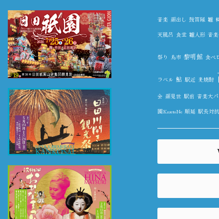
音楽
顔出し
鼓笛隊
雛
天風呂
食堂
雛人形
音楽
黎明館
祭り
鳥市
食べ
鮎
ラベル
駅近
麦焼酎
会
顔見世
駅前
音楽大パ
園KazetoNe
順延
駅長対