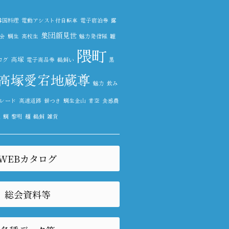
韓国料理
電動アシスト付自転車
電子宿泊券
露
集団顔見世
会
鯛生
高校生
魅力発信隊
雛
隈町
高塚
ログ
電子商品券
鵜飼い
黒
高塚愛宕地蔵尊
魅力
飲み
レード
高速道路
餅つき
鯛生金山
青空
食感農
抗
鯛
黎明
麺
鵜飼
雑貨
WEBカタログ
総会資料等