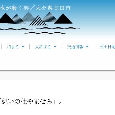
泊まる
入浴する
交通情報
日田日
「憩いの杜やませみ」。