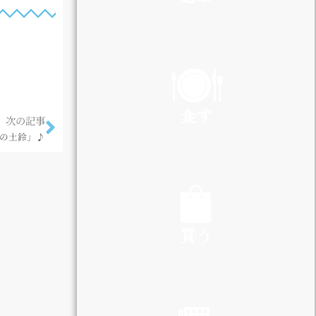
PLAY
食す
次の記事
の土鈴」♪
EAT
買う
SHOP