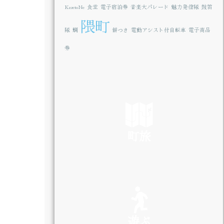
KazetoNe
食堂
電子宿泊券
音楽大パレード
魅力発信隊
鼓笛
隈町
隊
鯛
餅つき
電動アシスト付自転車
電子商品
券
町旅
SEE
遊ぶ