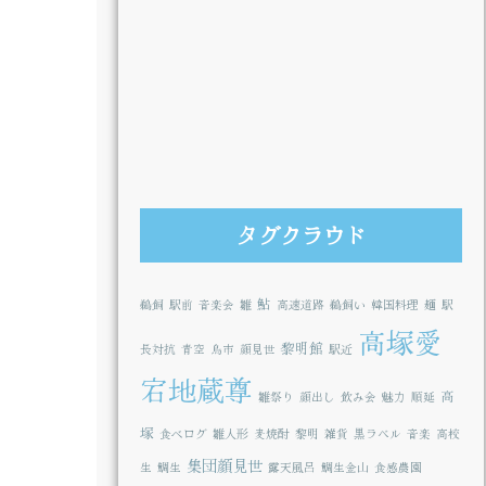
タグクラウド
鮎
鵜飼
駅前
音楽会
雛
高速道路
鵜飼い
韓国料理
麺
駅
高塚愛
黎明館
長対抗
青空
鳥市
顔見世
駅近
宕地蔵尊
高
雛祭り
顔出し
飲み会
魅力
順延
塚
食べログ
雛人形
麦焼酎
黎明
雑貨
黒ラベル
音楽
高校
集団顔見世
生
鯛生
露天風呂
鯛生金山
食感農園