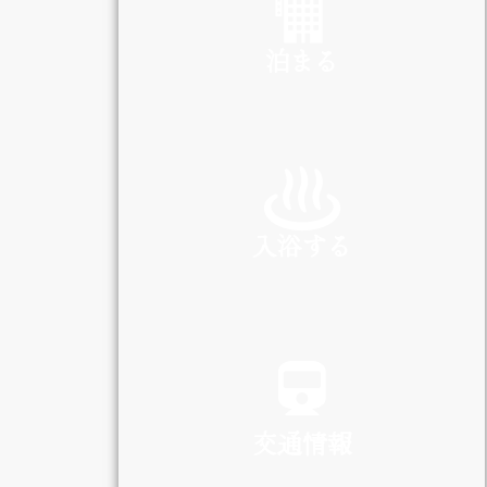
泊まる
INN
入浴する
SPA
交通情報