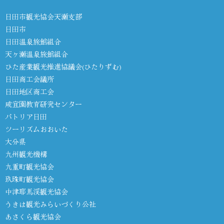
日田市観光協会天瀬支部
日田市
日田温泉旅館組合
天ヶ瀬温泉旅館組合
ひた産業観光推進協議会(ひたりずむ)
日田商工会議所
日田地区商工会
咸宜園教育研究センター
パトリア日田
ツーリズムおおいた
大分県
九州観光機構
九重町観光協会
玖珠町観光協会
中津耶馬渓観光協会
うきは観光みらいづくり公社
あさくら観光協会