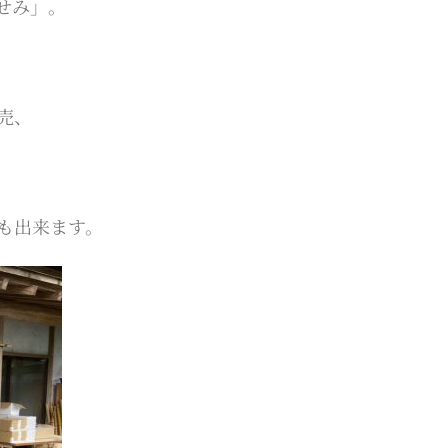
せみ」。
売、
も出来ます。