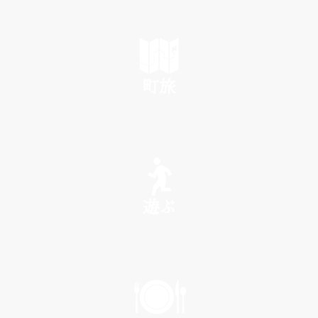
町旅
SEE
遊ぶ
PLAY