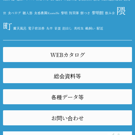
隈
黎明館
世
食べログ
雛人形
食感農園KazetoNe
黎明
鼓笛隊
餅つき
飲み会
町
露天風呂
電子宿泊券
鳥市
音楽
顔出し
高校生
鵜飼い
駅近
WEBカタログ
総会資料等
各種データ等
お問い合わせ