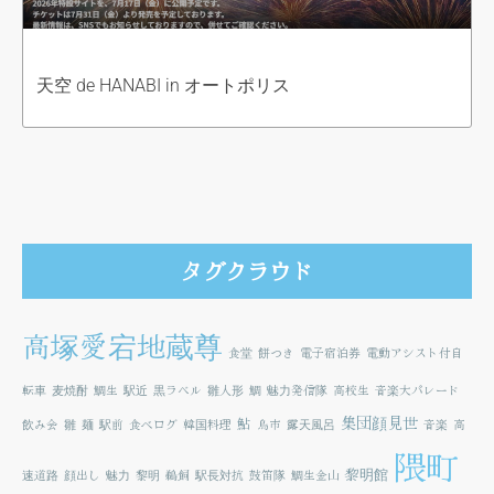
天空 de HANABI in オートポリス
タグクラウド
高塚愛宕地蔵尊
食堂
餅つき
電子宿泊券
電動アシスト付自
転車
麦焼酎
鯛生
駅近
黒ラベル
雛人形
鯛
魅力発信隊
高校生
音楽大パレード
集団顔見世
鮎
飲み会
雛
麺
駅前
食べログ
韓国料理
鳥市
露天風呂
音楽
高
隈町
黎明館
速道路
顔出し
魅力
黎明
鵜飼
駅長対抗
鼓笛隊
鯛生金山