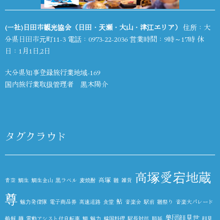
(一社)日田市観光協会（日田・天瀬・大山・津江エリア）
住所：大
分県日田市元町11-3 電話：
0973-22-2036
営業時間：9時～17時 休
日：1月1日,2日
大分県知事登録旅行業地域-169
国内旅行業取扱管理者 黒木陽介
タグクラウド
高塚愛宕地蔵
高塚
青空
鯛生
鯛生金山
黒ラベル
麦焼酎
雛
雑貨
尊
鮎
魅力発信隊
電子商品券
高速道路
食堂
音楽会
駅前
雛祭り
音楽大パレード
集団顔見世
鵜飼
麺
電動アシスト付自転車
鯛
魅力
韓国料理
駅長対抗
順延
顔見