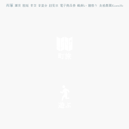
高塚
雑貨
順延
青空
音楽会
顔見世
電子商品券
鵜飼い
雛祭り
食感農園KazetoNe
町旅
SEE
遊ぶ