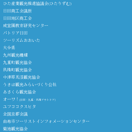
ひた産業観光推進協議会(ひたりずむ)
日田商工会議所
日田地区商工会
咸宜園教育研究センター
パトリア日田
ツーリズムおおいた
大分県
九州観光機構
九重町観光協会
玖珠町観光協会
中津耶馬渓観光協会
うきは観光みらいづくり公社
あさくら観光協会
オーワ！
(日田・九重・玖珠アウトドア)
ユフココクスヒタ
全国京都会議
由布市ツーリストインフォメーションセンター
菊池観光協会