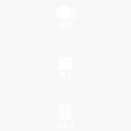
PLAY
食す
EAT
買う
SHOP
泊まる