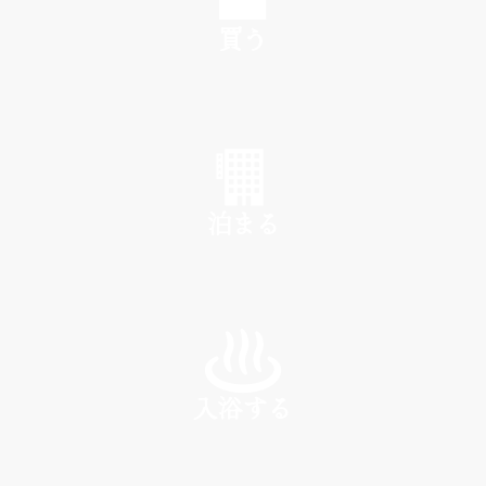
買う
SHOP
泊まる
INN
入浴する