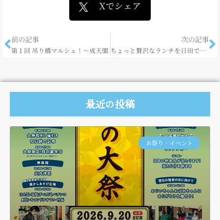
Xでシェア
前の記事
次の記事
第１回 吊り橋マルシェ！～成天閣
ちょっと贅沢なランチを日田で♪日田グルメきっぷ スペシャル
最近の投稿
お祭り・イベント