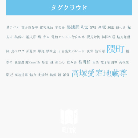
タグクラウド
集団顔見世
高塚
鮎
黒ラベル
電子商品券
露天風呂
音楽会
黎明
鯛生
餅つき
鳥市
鵜飼い
雛人形
鯛
青空
電動アシスト付自転車
駅長対抗
韓国料理
魅力発信
隈町
隊
食べログ
顔見世
順延
鯛生金山
音楽大パレード
食堂
鼓笛隊
雛
黎明館
祭り
食感農園KazetoNe
駅前
麺
顔出し
飲み会
音楽
電子宿泊券
高校生
高塚愛宕地蔵尊
駅近
高速道路
魅力
麦焼酎
鵜飼
雛
雑貨
町旅