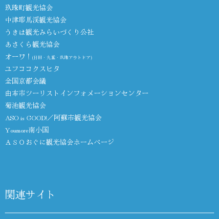
玖珠町観光協会
中津耶馬渓観光協会
うきは観光みらいづくり公社
あさくら観光協会
オーワ！
(日田・九重・玖珠アウトドア)
ユフココクスヒタ
全国京都会議
由布市ツーリストインフォメーションセンター
菊池観光協会
ASO is GOOD!／阿蘇市観光協会
Youmore南小国
ＡＳＯおぐに観光協会ホームページ
関連サイト