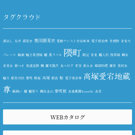
タグクラウド
集団顔見世
顔出し
鳥市
顔見世
電動アシスト付自転車
電子宿泊券
麦焼酎
音楽大
隈町
パレード
鵜飼
魅力発信隊
雛
黒ラベル
駅近
音楽
雛人形
鼓笛隊
鯛生
音楽会
餅つき
高速道路
鯛
露天風呂
食べログ
青空
飲み会
韓国料理
雑貨
高校生
高塚愛宕地蔵
高塚
鮎
魅力
駅長対抗
黎明
順延
駅前
電子商品券
尊
黎明館
鵜飼い
麺
雛祭り
鯛生金山
食感農園KazetoNe
食堂
WEBカタログ