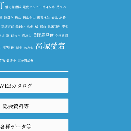
町
魅力発信隊
電動アシスト付自転車
黒ラベ
塚
雛祭り
鯛生
鯛生金山
露天風呂
食堂
駅長
鮎
高速道路
鵜飼い
鳥市
駅前
韓国料理
音楽
集団顔見世
駅近
雛
餅つき
顔出し
食感農園
高塚愛宕
黎明館
酎
鵜飼
飲み会
笛隊
音楽会
電子商品券
WEBカタログ
総会資料等
各種データ等