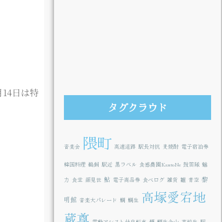
14日は特
タグクラウド
隈町
音楽会
高速道路
駅長対抗
麦焼酎
電子宿泊券
韓国料理
鵜飼
駅近
黒ラベル
食感農園KazetoNe
鼓笛隊
魅
鮎
黎
力
食堂
顔見世
電子商品券
食べログ
雑貨
雛
青空
高塚愛宕地
明館
音楽大パレード
鯛
鯛生
蔵尊
電動アシスト付自転車
麺
鯛生金山
高校生
駅