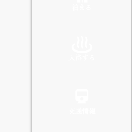
泊まる
INN
入浴する
SPA
交通情報