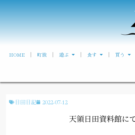
HOME
町旅
遊ぶ
食す
買う
日田日記
2022-07-12
天領日田資料館に