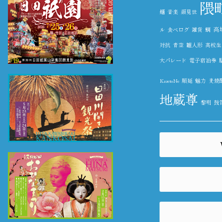
隈
麺
音楽
顔見世
高
ル
食べログ
雑貨
鯛
対抗
青空
雛人形
高校生
大パレード
電子宿泊券
KazetoNe
順延
魅力
麦焼
地蔵尊
黎明
鼓