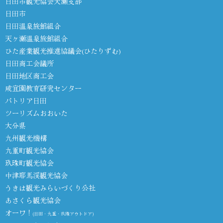
日田市観光協会天瀬支部
日田市
日田温泉旅館組合
天ヶ瀬温泉旅館組合
ひた産業観光推進協議会(ひたりずむ)
日田商工会議所
日田地区商工会
咸宜園教育研究センター
パトリア日田
ツーリズムおおいた
大分県
九州観光機構
九重町観光協会
玖珠町観光協会
中津耶馬渓観光協会
うきは観光みらいづくり公社
あさくら観光協会
オーワ！
(日田・九重・玖珠アウトドア)