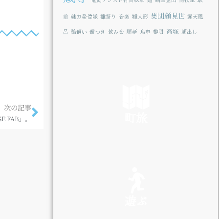
集団顔見世
前
魅力発信隊
雛祭り
音楽
雛人形
露天風
高塚
呂
鵜飼い
餅つき
飲み会
順延
鳥市
黎明
顔出し
次の記事
町旅
SE FAB」。
SEE
遊ぶ