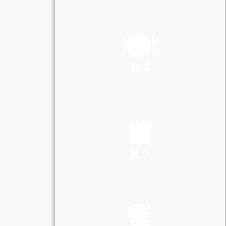
PLAY
食す
EAT
買う
SHOP