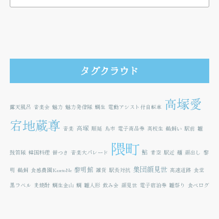
タグクラウド
高塚愛
露天風呂
音楽会
魅力
魅力発信隊
鯛生
電動アシスト付自転車
宕地蔵尊
高塚
音楽
順延
鳥市
電子商品券
高校生
鵜飼い
駅前
雛
隈町
鮎
鼓笛隊
韓国料理
餅つき
音楽大パレード
青空
駅近
麺
顔出し
黎
集団顔見世
黎明館
明
鵜飼
食感農園KazetoNe
雑貨
駅長対抗
高速道路
食堂
黒ラベル
麦焼酎
鯛生金山
鯛
雛人形
飲み会
顔見世
電子宿泊券
雛祭り
食べログ