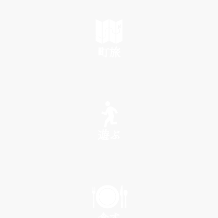
町旅
SEE
遊ぶ
PLAY
食す