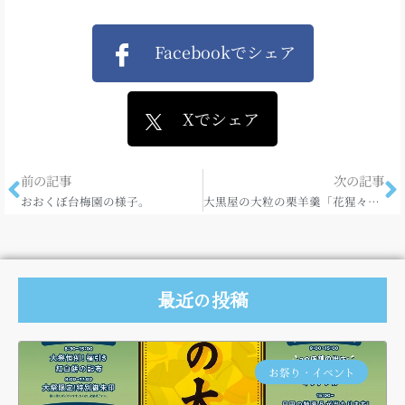
Facebookでシェア
Xでシェア
前の記事
次の記事
おおくぼ台梅園の様子。
大黒屋の大粒の栗羊羹「花猩々（はなしょうじょう）」
最近の投稿
お祭り・イベント