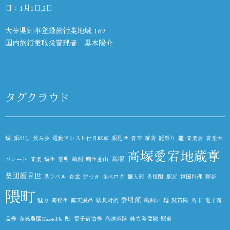
日：1月1日,2日
大分県知事登録旅行業地域-169
国内旅行業取扱管理者 黒木陽介
タグクラウド
鯛
顔出し
飲み会
電動アシスト付自転車
顔見世
青空
雑貨
雛祭り
雛
音楽会
音楽大
高塚愛宕地蔵尊
高塚
パレード
音楽
鯛生
黎明
鵜飼
鯛生金山
集団顔見世
黒ラベル
食堂
餅つき
食べログ
雛人形
麦焼酎
駅近
韓国料理
順延
隈町
黎明館
魅力
高校生
露天風呂
駅長対抗
鵜飼い
麺
鼓笛隊
鳥市
電子商
鮎
品券
食感農園KazetoNe
電子宿泊券
高速道路
魅力発信隊
駅前