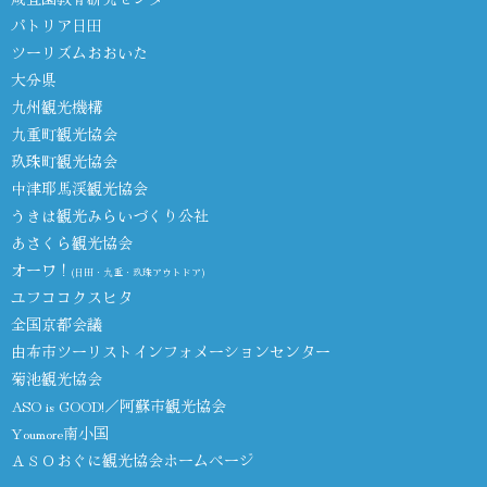
パトリア日田
ツーリズムおおいた
大分県
九州観光機構
九重町観光協会
玖珠町観光協会
中津耶馬渓観光協会
うきは観光みらいづくり公社
あさくら観光協会
オーワ！
(日田・九重・玖珠アウトドア)
ユフココクスヒタ
全国京都会議
由布市ツーリストインフォメーションセンター
菊池観光協会
ASO is GOOD!／阿蘇市観光協会
Youmore南小国
ＡＳＯおぐに観光協会ホームページ