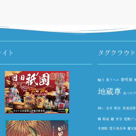
サイト
タグクラウド
黎明館
魅力
黒ラベル
地蔵尊
食べロ
飼い
食堂
駅前
高速道路
鯛
順延
雛
青空
電動ア
麦焼酎
電子商品券
露天