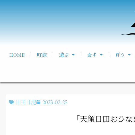
HOME
町旅
遊ぶ
食す
買う
日田日記
2023-02-25
「天領日田おひな