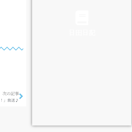
TRAFFIC
日田日記
DIARY
次の記事
ぐ！」放送♪