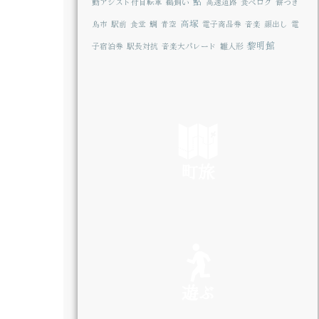
鮎
動アシスト付自転車
鵜飼い
高速道路
食べログ
餅つき
高塚
鳥市
駅前
食堂
鯛
青空
電子商品券
音楽
顔出し
電
黎明館
子宿泊券
駅長対抗
音楽大パレード
雛人形
町旅
SEE
遊ぶ