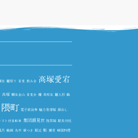
高塚愛宕
鯛生
雛祭り
音楽
飲み会
高塚
グ
鯛生金山
音楽会
麺
高校生
雛人形
鵜
隈町
電子宿泊券
魅力発信隊
顔出し
集団顔見世
シスト付自転車
鼓笛隊
駅長対抗
鮎
風呂
鵜飼
鳥市
餅つき
駅近
雑貨
韓国料理