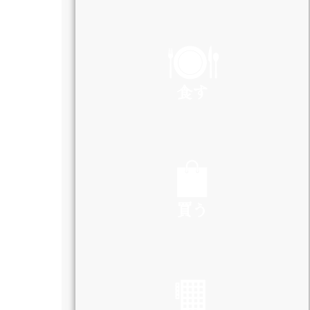
PLAY
食す
EAT
買う
SHOP