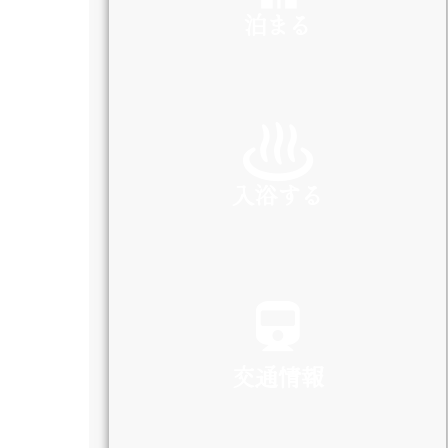
泊まる
INN
入浴する
SPA
交通情報