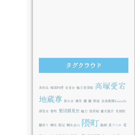
タグクラウド
高塚愛宕
高校生
韓国料理
音楽会
魅力発信隊
地蔵尊
飲み会
雑貨
麺
雛
順延
食感農園KazetoNe
集団顔見世
顔見世
黎明
魅力
鼓笛隊
露天風呂
麦焼酎
隈町
雛祭り
鯛生
駅近
鯛生金山
鵜飼
黒ラベル
電