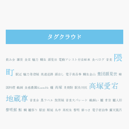
タグクラウド
隈
飲み会
雑貨
食堂
魅力
鯛生
顔見世
電動アシスト付自転車
食べログ
音楽
町
集団顔見世
駅近
魅力発信隊
高速道路
顔出し
電子商品券
鯛生金山
韓
高塚愛宕
高塚
国料理
鵜飼
食感農園KazetoNe
麺
麦焼酎
駅長対抗
地蔵尊
音楽会
黒ラベル
鼓笛隊
音楽大パレード
鵜飼い
雛
青空
雛人形
黎明館
鮎
鯛
雛祭り
駅前
順延
鳥市
高校生
黎明
餅つき
電子宿泊券
露天風呂