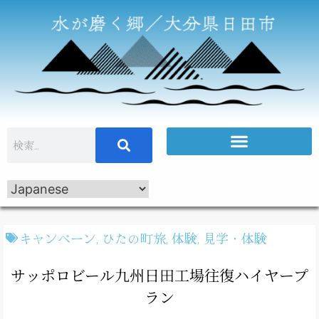
キャンペーン
,
ひたの町旅
,
体験
,
見学・体験
サッポロビール九州日田工場往復ハイヤープ
ラン