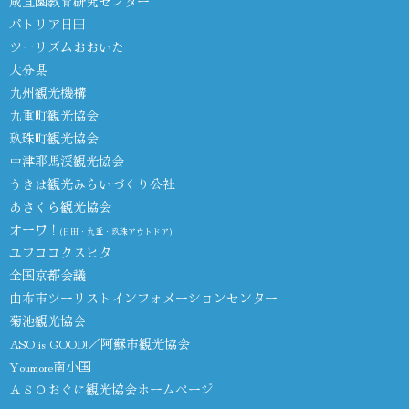
咸宜園教育研究センター
パトリア日田
ツーリズムおおいた
大分県
九州観光機構
九重町観光協会
玖珠町観光協会
中津耶馬渓観光協会
うきは観光みらいづくり公社
あさくら観光協会
オーワ！
(日田・九重・玖珠アウトドア)
ユフココクスヒタ
全国京都会議
由布市ツーリストインフォメーションセンター
菊池観光協会
ASO is GOOD!／阿蘇市観光協会
Youmore南小国
ＡＳＯおぐに観光協会ホームページ