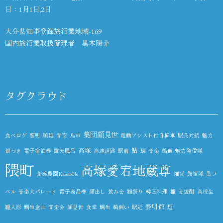
日：1月1日,2日
大分県知事登録旅行業地域-169
国内旅行業取扱管理者 黒木陽介
タグクラウド
集団顔見世
食べログ
黎明
順延
青空
鳥市
電動アシスト付自転車
駅長対抗
魅力
高塚
鮎
餅つき
電子宿泊券
露天風呂
高速道路
駅前
鯛
音楽
鵜飼
魅力発信隊
隈町
高塚愛宕地蔵尊
食感農園KazetoNe
雑貨
鼓笛隊
黒ラ
ベル
音楽大パレード
電子商品券
顔出し
飲み会
雛祭り
韓国料理
雛
麦焼酎
高校生
黎明館
雛人形
鯛生金山
音楽会
顔見世
食堂
鯛生
鵜飼い
駅近
麺