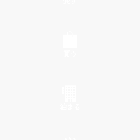
食す
EAT
買う
SHOP
泊まる
INN