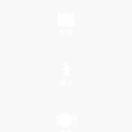
町旅
SEE
遊ぶ
PLAY