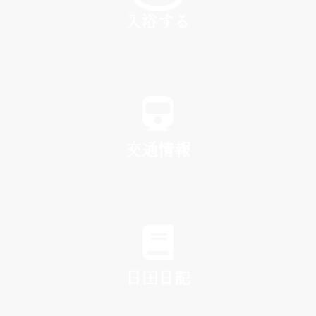
入浴する
SPA
交通情報
TRAFFIC
日田日記