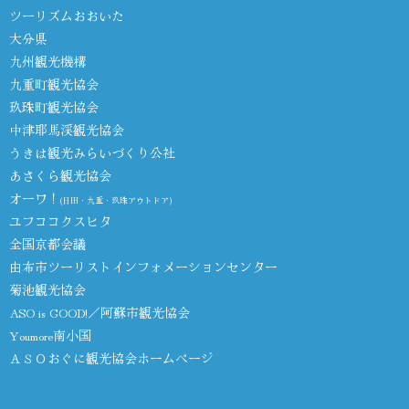
ツーリズムおおいた
大分県
九州観光機構
九重町観光協会
玖珠町観光協会
中津耶馬渓観光協会
うきは観光みらいづくり公社
あさくら観光協会
オーワ！
(日田・九重・玖珠アウトドア)
ユフココクスヒタ
全国京都会議
由布市ツーリストインフォメーションセンター
菊池観光協会
ASO is GOOD!／阿蘇市観光協会
Youmore南小国
ＡＳＯおぐに観光協会ホームページ