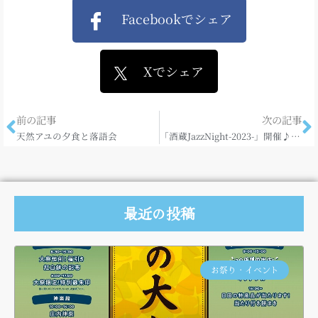
Facebookでシェア
Xでシェア
前の記事
次の記事
天然アユの夕食と落語会
「酒蔵JazzNight-2023-」開催♪♪♪
最近の投稿
お祭り・イベント