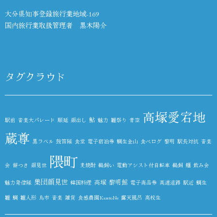
大分県知事登録旅行業地域-169
国内旅行業取扱管理者 黒木陽介
タグクラウド
高塚愛宕地
鮎
駅前
音楽大パレード
順延
顔出し
魅力
雛祭り
青空
蔵尊
黒ラベル
鼓笛隊
食堂
電子宿泊券
鯛生金山
食べログ
黎明
駅長対抗
音楽
隈町
会
餅つき
顔見世
麦焼酎
鵜飼い
電動アシスト付自転車
鵜飼
麺
飲み会
集団顔見世
高塚
黎明館
魅力発信隊
韓国料理
電子商品券
高速道路
駅近
鯛生
雛
鯛
雛人形
鳥市
音楽
雑貨
食感農園KazetoNe
露天風呂
高校生