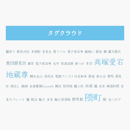
タグクラウド
雛祭り
駅長対抗
麦焼酎
音楽会
黒ラベル
電子商品券
鵜飼い
駅前
鯛
露天風呂
高塚愛宕
集団顔見世
雑貨
電子宿泊券
鳥市
高速道路
餅つき
青空
地蔵尊
鯛生金山
高校生
電動アシスト付自転車
順延
飲み会
黎明
顔見
高塚
世
顔出し
鵜飼
食感農園KazetoNe
鯛生
鼓笛隊
雛人形
麺
食堂
韓国料理
音
隈町
黎明館
鮎
楽大パレード
雛
駅近
魅力
音楽
魅力発信隊
食べログ