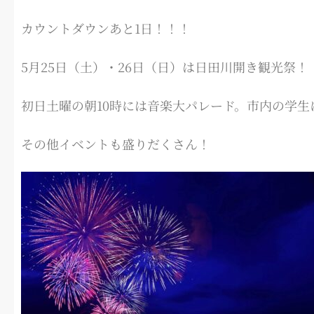
カウントダウンあと1日！！！
5月25日（土）・26日（日）は日田川開き観光祭！
初日土曜の朝10時には音楽大パレード。市内の学
その他イベントも盛りだくさん！