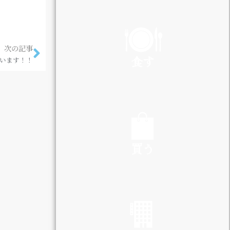
PLAY
次の記事
食す
います！！
EAT
買う
SHOP