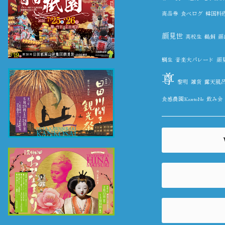
商品券
食べログ
韓国料
顔見世
高校生
鵜飼
顔
鯛生
音楽大パレード
顔
尊
黎明
雑貨
露天風
食感農園KazetoNe
飲み会