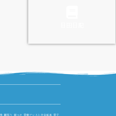
TRAFFIC
日田日記
DIARY
券
雛祭り
餅つき
電動アシスト付自転車
電子