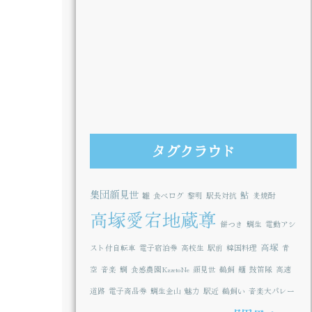
タグクラウド
集団顔見世
鮎
雛
食べログ
黎明
駅長対抗
麦焼酎
高塚愛宕地蔵尊
餅つき
鯛生
電動アシ
高塚
スト付自転車
電子宿泊券
高校生
駅前
韓国料理
青
空
音楽
鯛
食感農園KazetoNe
顔見世
鵜飼
麺
鼓笛隊
高速
道路
電子商品券
鯛生金山
魅力
駅近
鵜飼い
音楽大パレー