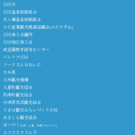
日田市
日田温泉旅館組合
天ヶ瀬温泉旅館組合
ひた産業観光推進協議会(ひたりずむ)
日田商工会議所
日田地区商工会
咸宜園教育研究センター
パトリア日田
ツーリズムおおいた
大分県
九州観光機構
九重町観光協会
玖珠町観光協会
中津耶馬渓観光協会
うきは観光みらいづくり公社
あさくら観光協会
オーワ！
(日田・九重・玖珠アウトドア)
ユフココクスヒタ