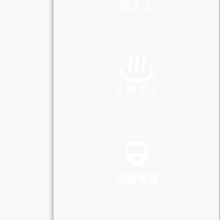
泊まる
INN
入浴する
SPA
交通情報