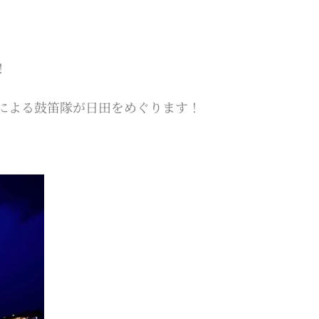
！
生による鼓笛隊が日田をめぐります！