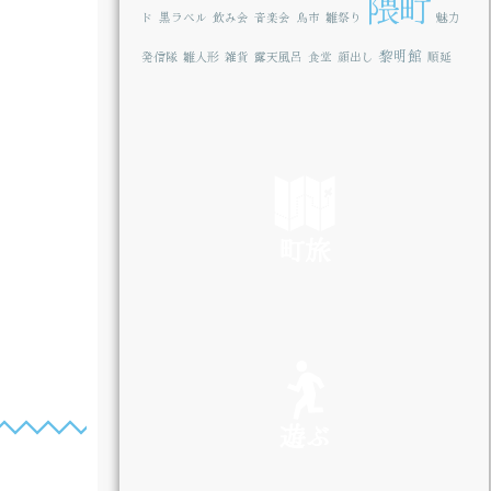
隈町
ド
黒ラベル
飲み会
音楽会
鳥市
雛祭り
魅力
黎明館
発信隊
雛人形
雑貨
露天風呂
食堂
顔出し
順延
町旅
SEE
遊ぶ