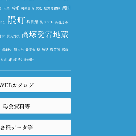
集団
高塚
理
音楽
鯛生金山
駅近
魅力発信隊
隈町
黎明館
出し
黒ラベル
高速道路
高塚愛宕地蔵
見世
駅長対抗
呂
鵜飼い
雛人形
音楽会
鯛
順延
鼓笛隊
駅前
鮎
鳥市
雛
麺
麦焼酎
WEBカタログ
総会資料等
各種データ等