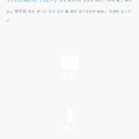
音楽
駅長対抗
音楽会
顔出し
魅力
鯛生
黎明館
金山
駅前
餅つき
青空
鳥市
雛
雑貨
電子商品券
鵜飼い
麦焼酎
食べロ
グ
町旅
SEE
遊ぶ