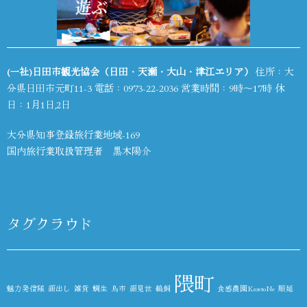
(一社)日田市観光協会（日田・天瀬・大山・津江エリア）
住所：大
分県日田市元町11-3 電話：
0973-22-2036
営業時間：9時～17時 休
日：1月1日,2日
大分県知事登録旅行業地域-169
国内旅行業取扱管理者 黒木陽介
タグクラウド
隈町
魅力発信隊
顔出し
雑貨
鯛生
鳥市
顔見世
鵜飼
食感農園KazetoNe
順延