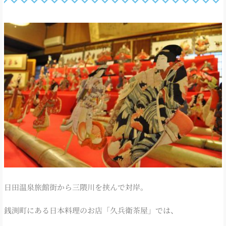
日田温泉旅館街から三隈川を挟んで対岸。
銭渕町にある日本料理のお店「久兵衛茶屋」では、