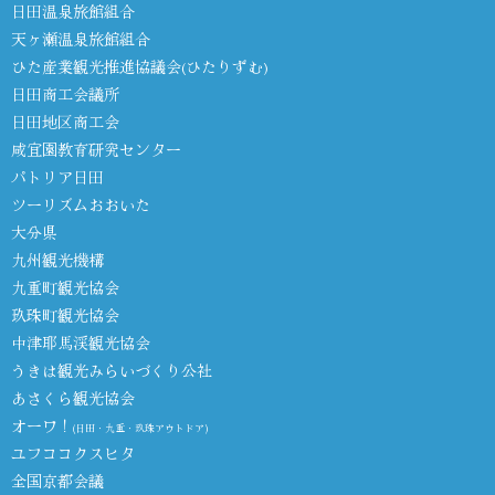
日田温泉旅館組合
天ヶ瀬温泉旅館組合
ひた産業観光推進協議会(ひたりずむ)
日田商工会議所
日田地区商工会
咸宜園教育研究センター
パトリア日田
ツーリズムおおいた
大分県
九州観光機構
九重町観光協会
玖珠町観光協会
中津耶馬渓観光協会
うきは観光みらいづくり公社
あさくら観光協会
オーワ！
(日田・九重・玖珠アウトドア)
ユフココクスヒタ
全国京都会議