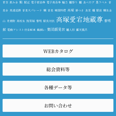
鮎
青空
飲み会
駅近
電子宿泊券
電子商品券
魅力
雛祭り
雛
食べログ
黒ラベル
音
高塚
楽会
高速道路
音楽大パレード
鯛
音楽
韓国料理
餅つき
食堂
麺
駅前
鯛生金
高塚愛宕地蔵尊
黎明
山
麦焼酎
高校生
鼓笛隊
黎明
駅長対抗
集団顔見世
館
電動アシスト付自転車
鵜飼い
雛人形
露天風呂
WEBカタログ
総会資料等
各種データ等
お問い合わせ