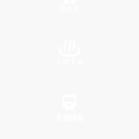
泊まる
INN
入浴する
SPA
交通情報