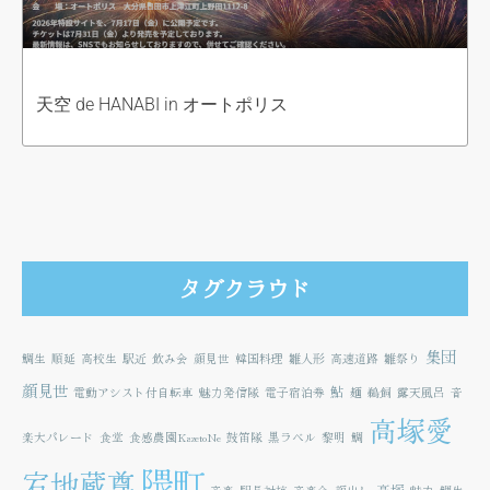
天空 de HANABI in オートポリス
タグクラウド
集団
鯛生
順延
高校生
駅近
飲み会
顔見世
韓国料理
雛人形
高速道路
雛祭り
顔見世
鮎
電動アシスト付自転車
魅力発信隊
電子宿泊券
麺
鵜飼
露天風呂
音
高塚愛
楽大パレード
食堂
食感農園KazetoNe
鼓笛隊
黒ラベル
黎明
鯛
隈町
宕地蔵尊
高塚