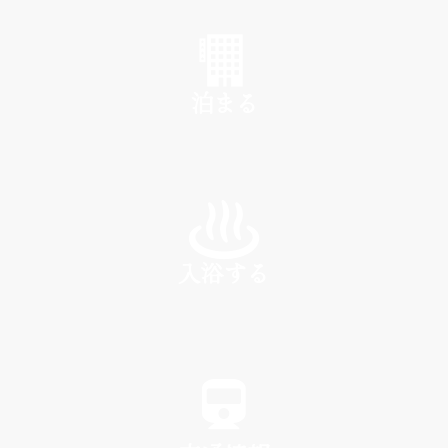
SHOP
泊まる
INN
入浴する
SPA