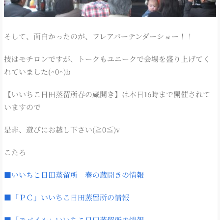
そして、面白かったのが、フレアバーテンダーショー！！
技はモチロンですが、トークもユニークで会場を盛り上げてく
れていました(^0^)b
【いいちこ日田蒸留所春の蔵開き】は本日16時まで開催されて
いますので
是非、遊びにお越し下さい(≧0≦)v
こたろ
■いいちこ日田蒸留所 春の蔵開きの情報
■「ＰＣ」いいちこ日田蒸留所の情報
■「モバイル」いいちこ日田蒸留所の情報