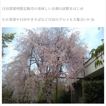
日田蒸留所限定販売の美味しいお酒の試飲をはじめ
たか菜巻や日田やきそばなど日田のグルメも大集合(^0^)b