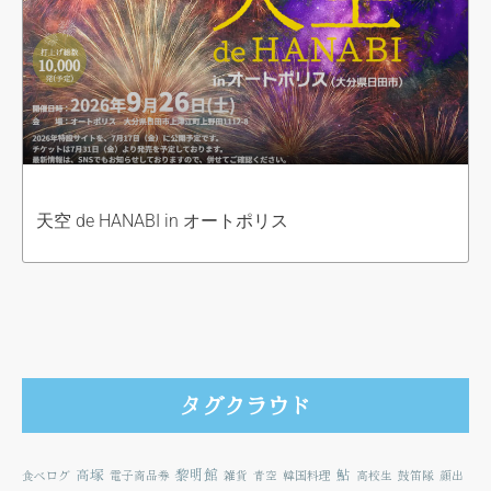
天空 de HANABI in オートポリス
タグクラウド
高塚
黎明館
鮎
食べログ
電子商品券
雑貨
青空
韓国料理
高校生
鼓笛隊
顔出