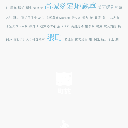
高塚愛宕地蔵尊
集団顔見世
し
順延
駅近
鯛生
音楽会
雛
人形
魅力
電子宿泊券
駅前
食感農園KazetoNe
餅つき
黎明
麺
音楽
鳥市
飲み会
音楽大パレード
顔見世
魅力発信隊
黒ラベル
高速道路
雛祭り
鵜飼
駅長対抗
鵜
隈町
飼い
電動アシスト付自転車
麦焼酎
露天風呂
雛
鯛生金山
食堂
鯛
町旅
SEE