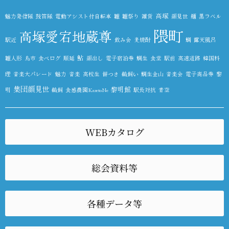
高塚
魅力発信隊
鼓笛隊
電動アシスト付自転車
雛
雛祭り
雑貨
顔見世
麺
黒ラベル
隈町
高塚愛宕地蔵尊
駅近
飲み会
麦焼酎
鯛
露天風呂
鮎
雛人形
鳥市
食べログ
順延
顔出し
電子宿泊券
鯛生
食堂
駅前
高速道路
韓国料
理
音楽大パレード
魅力
音楽
高校生
餅つき
鵜飼い
鯛生金山
音楽会
電子商品券
黎
集団顔見世
黎明館
明
鵜飼
食感農園KazetoNe
駅長対抗
青空
WEBカタログ
総会資料等
各種データ等