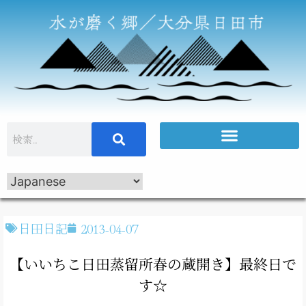
日田日記
2013-04-07
【いいちこ日田蒸留所春の蔵開き】最終日で
す☆