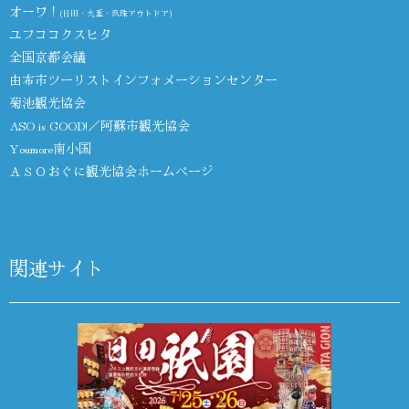
オーワ！
(日田・九重・玖珠アウトドア)
ユフココクスヒタ
全国京都会議
由布市ツーリストインフォメーションセンター
菊池観光協会
ASO is GOOD!／阿蘇市観光協会
Youmore南小国
ＡＳＯおぐに観光協会ホームページ
関連サイト