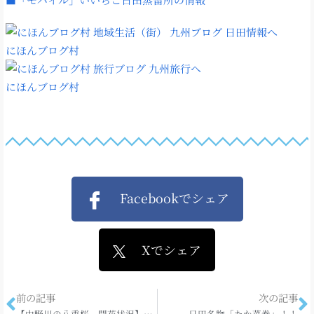
にほんブログ村
にほんブログ村
Facebookでシェア
Xでシェア
前の記事
次の記事
【中野川の八重桜 開花状況】2013.4.6
日田名物「たか菜巻」！！