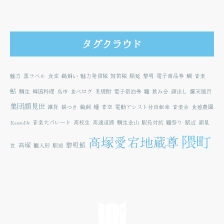
タグクラウド
魅力
黒ラベル
食堂
鵜飼い
魅力発信隊
鼓笛隊
順延
黎明
電子商品券
鯛
音楽
鮎
鯛生
韓国料理
鳥市
食べログ
麦焼酎
電子宿泊券
雛
飲み会
顔出し
露天風呂
集団顔見世
雑貨
餅つき
鵜飼
麺
青空
電動アシスト付自転車
音楽会
食感農園
KazetoNe
音楽大パレード
高校生
高速道路
鯛生金山
駅長対抗
雛祭り
駅近
顔見
隈町
高塚愛宕地蔵尊
高塚
黎明館
世
雛人形
駅前