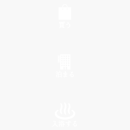
EAT
買う
SHOP
泊まる
INN
入浴する