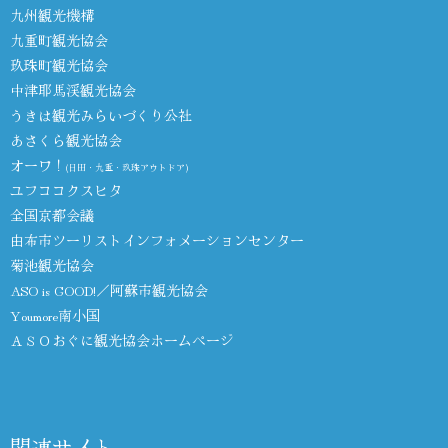
九州観光機構
九重町観光協会
玖珠町観光協会
中津耶馬渓観光協会
うきは観光みらいづくり公社
あさくら観光協会
オーワ！
(日田・九重・玖珠アウトドア)
ユフココクスヒタ
全国京都会議
由布市ツーリストインフォメーションセンター
菊池観光協会
ASO is GOOD!／阿蘇市観光協会
Youmore南小国
ＡＳＯおぐに観光協会ホームページ
関連サイト