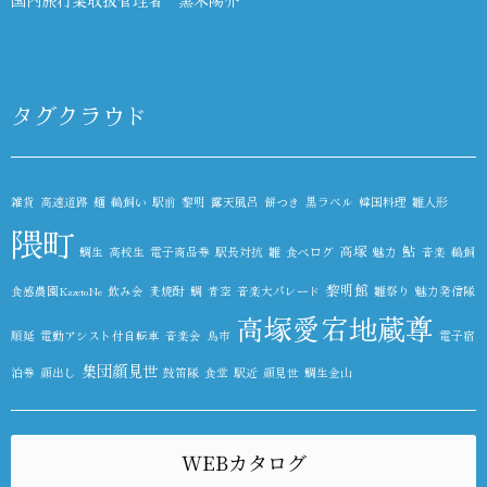
国内旅行業取扱管理者 黒木陽介
タグクラウド
雑貨
高速道路
麺
鵜飼い
駅前
黎明
露天風呂
餅つき
黒ラベル
韓国料理
雛人形
隈町
高塚
鮎
鯛生
高校生
電子商品券
駅長対抗
雛
食べログ
魅力
音楽
鵜飼
黎明館
食感農園KazetoNe
飲み会
麦焼酎
鯛
青空
音楽大パレード
雛祭り
魅力発信隊
高塚愛宕地蔵尊
順延
電動アシスト付自転車
音楽会
鳥市
電子宿
集団顔見世
泊券
顔出し
鼓笛隊
食堂
駅近
顔見世
鯛生金山
WEBカタログ