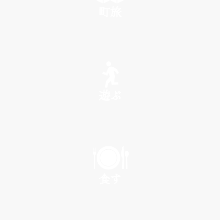
町旅
SEE
遊ぶ
PLAY
食す