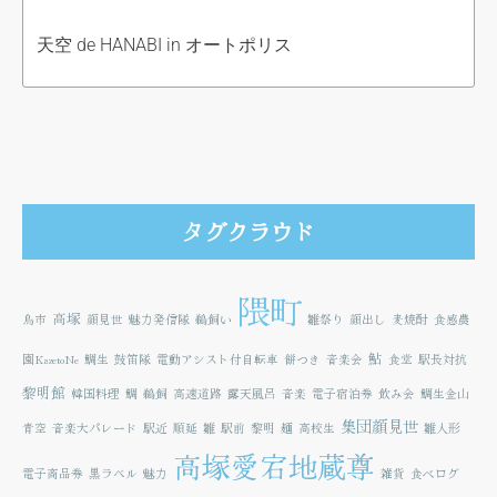
天空 de HANABI in オートポリス
タグクラウド
隈町
高塚
鳥市
顔見世
魅力発信隊
鵜飼い
雛祭り
顔出し
麦焼酎
食感農
鮎
園KazetoNe
鯛生
鼓笛隊
電動アシスト付自転車
餅つき
音楽会
食堂
駅長対抗
黎明館
韓国料理
鯛
鵜飼
高速道路
露天風呂
音楽
電子宿泊券
飲み会
鯛生金山
集団顔見世
青空
音楽大パレード
駅近
順延
雛
駅前
黎明
麺
高校生
雛人形
高塚愛宕地蔵尊
電子商品券
黒ラベル
魅力
雑貨
食べログ