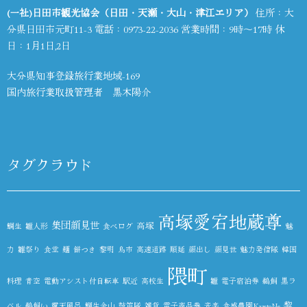
(一社)日田市観光協会（日田・天瀬・大山・津江エリア）
住所：大
分県日田市元町11-3 電話：
0973-22-2036
営業時間：9時～17時 休
日：1月1日,2日
大分県知事登録旅行業地域-169
国内旅行業取扱管理者 黒木陽介
タグクラウド
高塚愛宕地蔵尊
集団顔見世
高塚
鯛生
雛人形
食べログ
魅
力
雛祭り
食堂
麺
餅つき
黎明
鳥市
高速道路
順延
顔出し
顔見世
魅力発信隊
韓国
隈町
料理
青空
電動アシスト付自転車
駅近
高校生
雛
電子宿泊券
鵜飼
黒ラ
黎
ベル
鵜飼い
露天風呂
鯛生金山
鼓笛隊
雑貨
電子商品券
音楽
食感農園KazetoNe