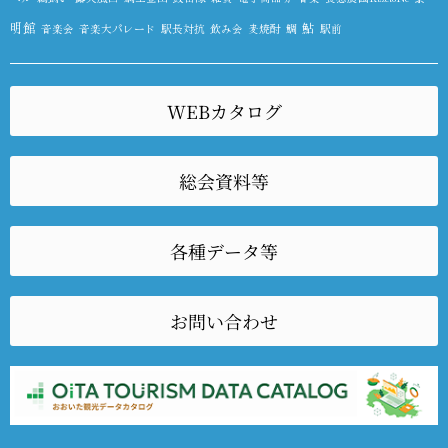
明館
鮎
音楽会
音楽大パレード
駅長対抗
飲み会
麦焼酎
鯛
駅前
WEBカタログ
総会資料等
各種データ等
お問い合わせ