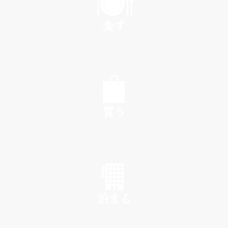
食す
EAT
買う
SHOP
泊まる