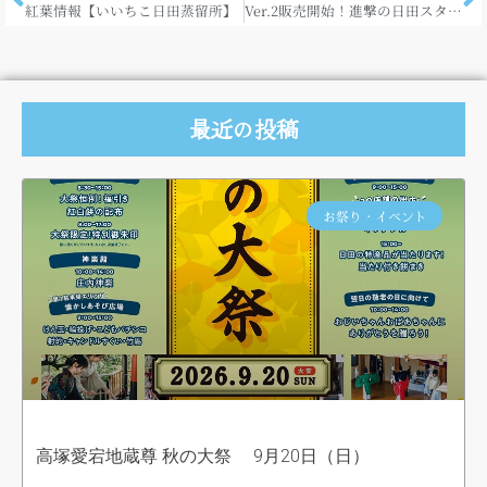
紅葉情報【いいちこ日田蒸留所】
Ver.2販売開始！進撃の日田スタンプラリーで日田を調査せよ！
最近の投稿
お祭り・イベント
高塚愛宕地蔵尊 秋の大祭 9月20日（日）