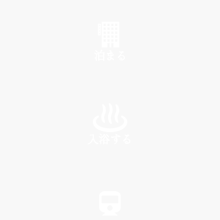
SHOP
泊まる
INN
入浴する
SPA