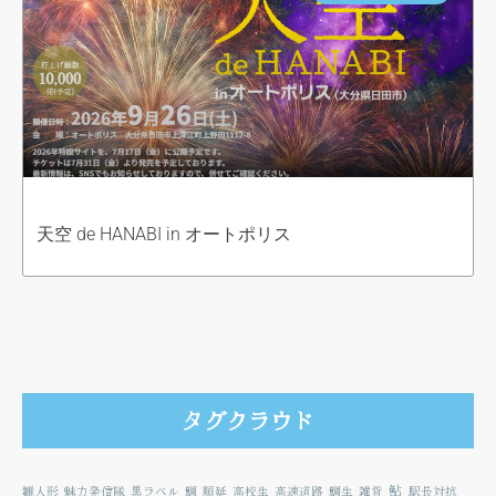
天空 de HANABI in オートポリス
タグクラウド
鮎
雛人形
魅力発信隊
黒ラベル
鯛
順延
高校生
高速道路
鯛生
雑貨
駅長対抗