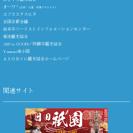
オーワ！
(日田・九重・玖珠アウトドア)
ユフココクスヒタ
全国京都会議
由布市ツーリストインフォメーションセンター
菊池観光協会
ASO is GOOD!／阿蘇市観光協会
Youmore南小国
ＡＳＯおぐに観光協会ホームページ
関連サイト