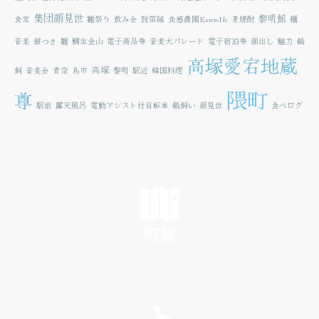
集団顔見世
黎明館
食堂
雛祭り
飲み会
鼓笛隊
食感農園KazetoNe
麦焼酎
麺
音楽
餅つき
雛
鯛生金山
電子商品券
音楽大パレード
電子宿泊券
顔出し
魅力
鵜
高塚愛宕地蔵
高塚
飼
音楽会
青空
鳥市
黎明
駅近
韓国料理
隈町
尊
駅前
露天風呂
電動アシスト付自転車
鵜飼い
顔見世
食べログ
町旅
SEE