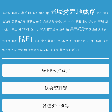
高塚愛宕地蔵尊
黎明館
高校生
鵜飼い
駅近
黎明
雛
順延
電子
高塚
宿泊券
電子商品券
顔見世
魅力
高速道路
音楽大パレード
駅長対抗
餅つき
鯛
集団顔見世
生金山
駅前
韓国料理
顔出し
雑貨
露天風呂
鯛生
麺
麦焼酎
飲み会
隈町
鮎
鼓笛隊
鵜飼
鳥市
青空
雛祭り
食べログ
電動アシスト付自転車
音楽
魅力発信隊
食堂
鯛
食感農園KazetoNe
音楽会
黒ラベル
雛人形
WEBカタログ
総会資料等
各種データ等