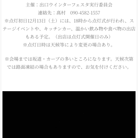
主催：出口ウインターフェスタ実行委員会
連絡先：髙村 090-4582-1557
※点灯初日12月13日（土）には、18時から点灯式が行われ、ス
テージイベントや、キッチンカー、温かい飲み物や食べ物の出店
もある予定。（出店は点灯式開催日のみ）
※点灯日時は天候等により変更の場合あり。
※会場までは坂道・カーブの多いところになります。天候次第
では路面凍結の場合もありますので、お気を付けください。