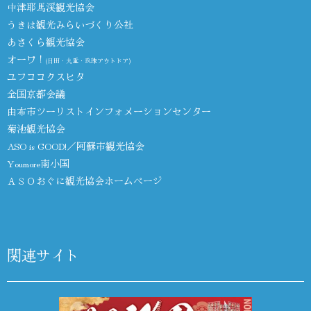
中津耶馬渓観光協会
うきは観光みらいづくり公社
あさくら観光協会
オーワ！
(日田・九重・玖珠アウトドア)
ユフココクスヒタ
全国京都会議
由布市ツーリストインフォメーションセンター
菊池観光協会
ASO is GOOD!／阿蘇市観光協会
Youmore南小国
ＡＳＯおぐに観光協会ホームページ
関連サイト