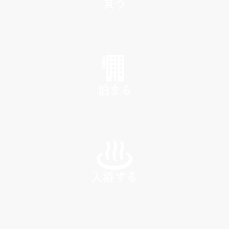
買う
SHOP
泊まる
INN
入浴する
SPA