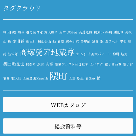
タグクラウド
韓国料理
鯛生
魅力発信隊
露天風呂
鳥市
飲み会
高速道路
鵜飼い
鵜飼
顔見世
高校
黎明館
生
鯛
顔出し
鯛生金山
麺
青空
駅長対抗
麦焼酎
雑貨
雛
黒ラベル
音楽
順
高塚愛宕地蔵尊
延
鼓笛隊
餅つき
音楽大パレード
黎明
魅力
集団顔見世
高塚
雛祭り
駅前
電動アシスト付自転車
食べログ
電子商品券
電子宿
隈町
鮎
泊券
雛人形
食感農園KazetoNe
食堂
駅近
音楽会
WEBカタログ
総会資料等