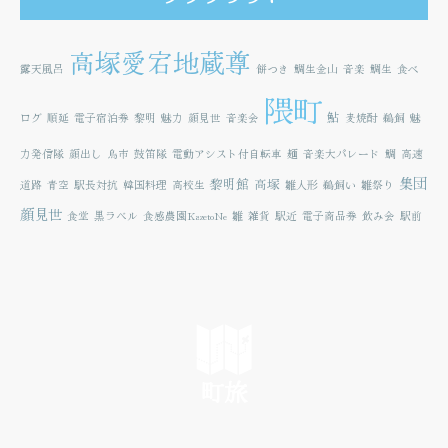
高塚愛宕地蔵尊
露天風呂
餅つき
鯛生金山
音楽
鯛生
食べ
隈町
鮎
ログ
順延
電子宿泊券
黎明
魅力
顔見世
音楽会
麦焼酎
鵜飼
魅
力発信隊
顔出し
鳥市
鼓笛隊
電動アシスト付自転車
麺
音楽大パレード
鯛
高速
集団
黎明館
高塚
道路
青空
駅長対抗
韓国料理
高校生
雛人形
鵜飼い
雛祭り
顔見世
食堂
黒ラベル
食感農園KazetoNe
雛
雑貨
駅近
電子商品券
飲み会
駅前
町旅