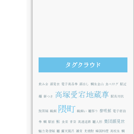
タグクラウド
飲み会
顔見世
電子商品券
顔出し
鯛生金山
食べログ
駅近
高塚愛宕地蔵尊
麺
餅つき
駅長対抗
隈町
黎明館
鼓笛隊
鵜飼
鵜飼い
雛祭り
電子宿泊
集団顔見世
鮎
券
鯛
駅前
食堂
青空
高速道路
雛人形
魅力発信隊
雛
露天風呂
雑貨
麦焼酎
韓国料理
高校生
鯛