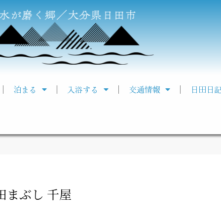
泊まる
入浴する
交通情報
日田日
田まぶし 千屋