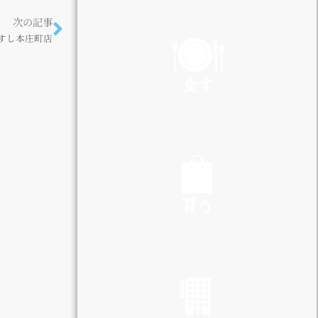
PLAY
次の記事
すし本庄町店
食す
EAT
買う
SHOP