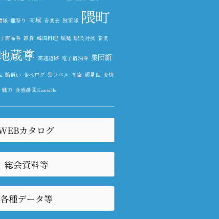
隈町
高塚
信隊
雛祭り
音楽会
鼓笛隊
子商品券
雑貨
韓国料理
順延
駅長対抗
音楽
地蔵尊
集団顔
高速道路
電子宿泊券
生
鵜飼い
食べログ
黒ラベル
青空
顔見世
麦焼
魅力
食感農園KazetoNe
WEBカタログ
総会資料等
各種データ等