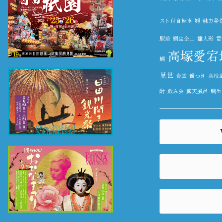
スト付自転車
雛
魅力発
駅前
鯛生金山
雛人形
電
高塚愛宕
鯛
見世
食堂
餅つき
高校
酎
飲み会
露天風呂
鯛生