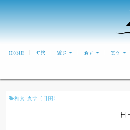
HOME
町旅
遊ぶ
食す
買う
和食
,
食す（日田）
日