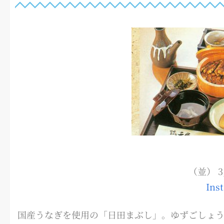
（並） 3
In
国産うなぎを使用の「日田まぶし」。ゆずごしょ