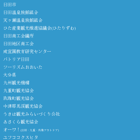
日田市
日田温泉旅館組合
天ヶ瀬温泉旅館組合
ひた産業観光推進協議会(ひたりずむ)
日田商工会議所
日田地区商工会
咸宜園教育研究センター
パトリア日田
ツーリズムおおいた
大分県
九州観光機構
九重町観光協会
玖珠町観光協会
中津耶馬渓観光協会
うきは観光みらいづくり公社
あさくら観光協会
オーワ！
(日田・九重・玖珠アウトドア)
ユフココクスヒタ