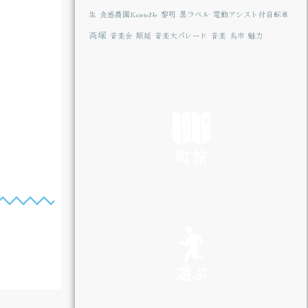
生
食感農園KazetoNe
黎明
黒ラベル
電動アシスト付自転車
高塚
音楽会
順延
音楽大パレード
音楽
鳥市
魅力
町旅
SEE
遊ぶ