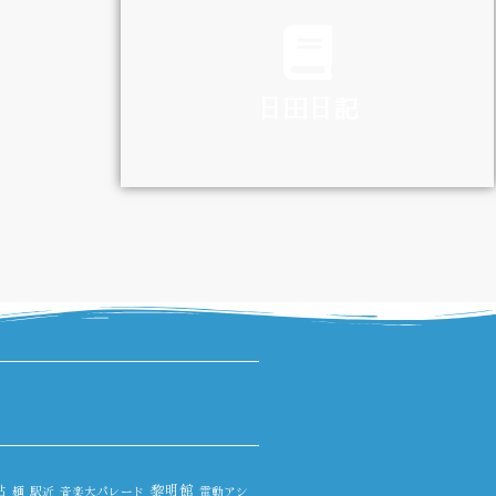
TRAFFIC
日田日記
DIARY
鮎
黎明館
麺
駅近
音楽大パレード
電動アシ