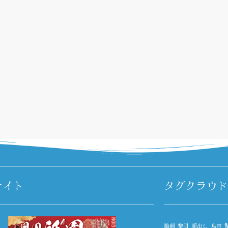
サイト
タグクラウド
鵜飼
黎明
顔出し
鳥市