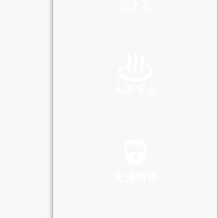
泊まる
INN
入浴する
SPA
交通情報