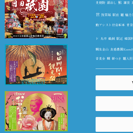
鮎
麦焼酎
顔出し
雑貨
世
鼓笛隊
駅前
雛
魅力
動アシスト付自転車
青空
ド
鳥市
鵜飼
駅近
韓国
鯛生金山
食感農園KazetoN
音楽会
鯛
餅つき
雛人形