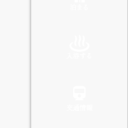
泊まる
INN
入浴する
SPA
交通情報