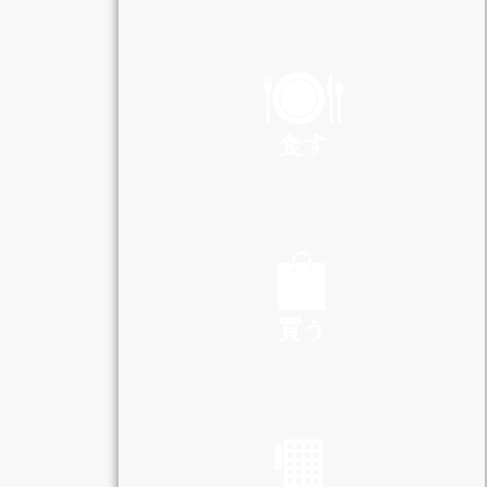
PLAY
食す
EAT
買う
SHOP