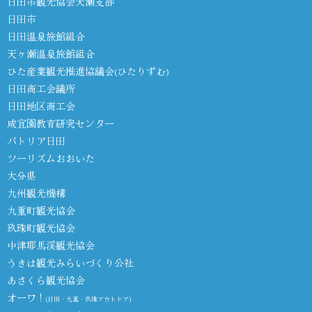
日田市観光協会天瀬支部
日田市
日田温泉旅館組合
天ヶ瀬温泉旅館組合
ひた産業観光推進協議会(ひたりずむ)
日田商工会議所
日田地区商工会
咸宜園教育研究センター
パトリア日田
ツーリズムおおいた
大分県
九州観光機構
九重町観光協会
玖珠町観光協会
中津耶馬渓観光協会
うきは観光みらいづくり公社
あさくら観光協会
オーワ！
(日田・九重・玖珠アウトドア)