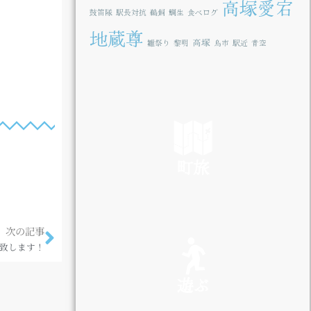
高塚愛宕
鼓笛隊
駅長対抗
鵜飼
鯛生
食べログ
地蔵尊
高塚
雛祭り
黎明
鳥市
駅近
青空
町旅
SEE
次の記事
致します！
遊ぶ