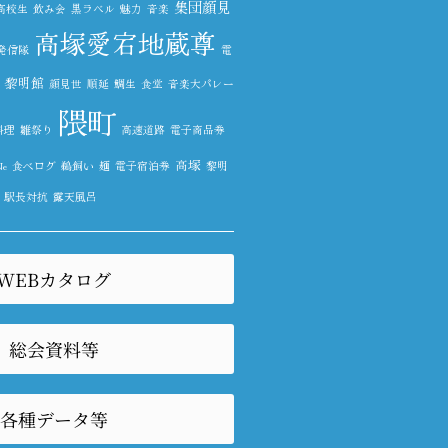
集団顔見
高校生
飲み会
黒ラベル
魅力
音楽
高塚愛宕地蔵尊
発信隊
電
黎明館
顔見世
順延
鯛生
食堂
音楽大パレー
隈町
料理
雛祭り
高速道路
電子商品券
高塚
e
食べログ
鵜飼い
麺
電子宿泊券
黎明
駅長対抗
露天風呂
WEBカタログ
総会資料等
各種データ等