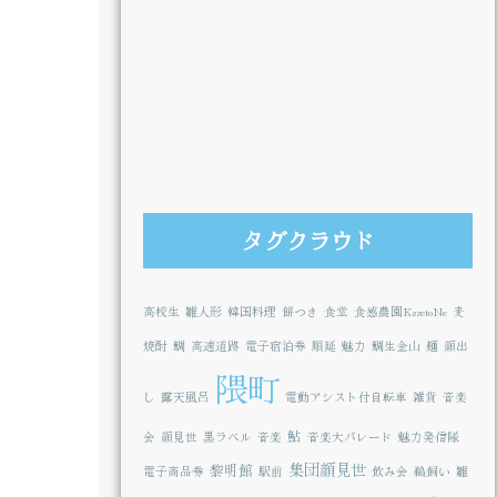
タグクラウド
高校生
雛人形
韓国料理
餅つき
食堂
食感農園KazetoNe
麦
焼酎
鯛
高速道路
電子宿泊券
順延
魅力
鯛生金山
麺
顔出
隈町
し
露天風呂
電動アシスト付自転車
雑貨
音楽
鮎
会
顔見世
黒ラベル
音楽
音楽大パレード
魅力発信隊
集団顔見世
黎明館
電子商品券
駅前
飲み会
鵜飼い
雛