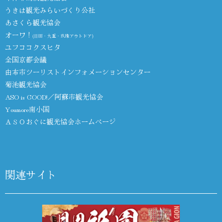
うきは観光みらいづくり公社
あさくら観光協会
オーワ！
(日田・九重・玖珠アウトドア)
ユフココクスヒタ
全国京都会議
由布市ツーリストインフォメーションセンター
菊池観光協会
ASO is GOOD!／阿蘇市観光協会
Youmore南小国
ＡＳＯおぐに観光協会ホームページ
関連サイト