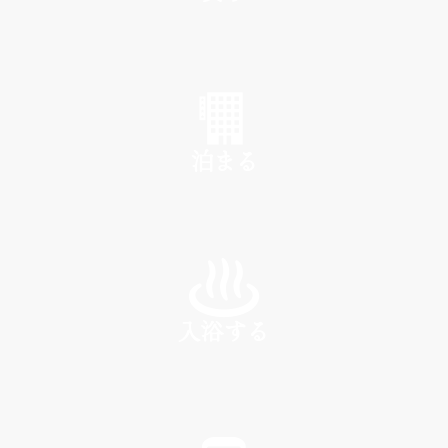
SHOP
泊まる
INN
入浴する
SPA