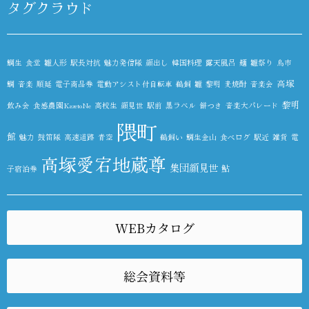
タグクラウド
鯛生
食堂
雛人形
駅長対抗
魅力発信隊
顔出し
韓国料理
露天風呂
麺
雛祭り
鳥市
高塚
鯛
音楽
順延
電子商品券
電動アシスト付自転車
鵜飼
雛
黎明
麦焼酎
音楽会
黎明
飲み会
食感農園KazetoNe
高校生
顔見世
駅前
黒ラベル
餅つき
音楽大パレード
隈町
館
魅力
鼓笛隊
高速道路
青空
鵜飼い
鯛生金山
食べログ
駅近
雑貨
電
高塚愛宕地蔵尊
集団顔見世
鮎
子宿泊券
WEBカタログ
総会資料等