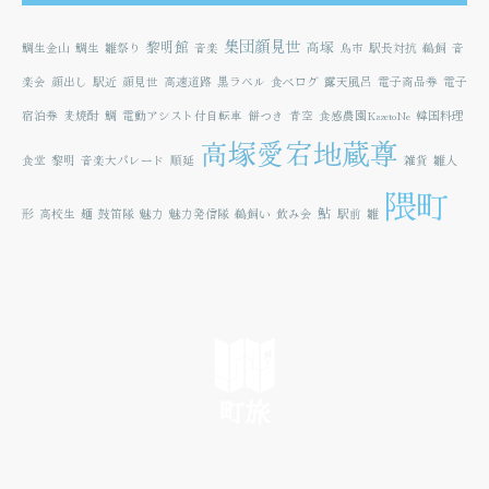
集団顔見世
黎明館
高塚
鯛生金山
鯛生
雛祭り
音楽
鳥市
駅長対抗
鵜飼
音
楽会
顔出し
駅近
顔見世
高速道路
黒ラベル
食べログ
露天風呂
電子商品券
電子
宿泊券
麦焼酎
鯛
電動アシスト付自転車
餅つき
青空
食感農園KazetoNe
韓国料理
高塚愛宕地蔵尊
食堂
黎明
音楽大パレード
順延
雑貨
雛人
隈町
鮎
形
高校生
麺
鼓笛隊
魅力
魅力発信隊
鵜飼い
飲み会
駅前
雛
町旅