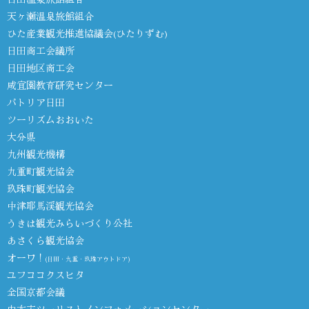
天ヶ瀬温泉旅館組合
ひた産業観光推進協議会(ひたりずむ)
日田商工会議所
日田地区商工会
咸宜園教育研究センター
パトリア日田
ツーリズムおおいた
大分県
九州観光機構
九重町観光協会
玖珠町観光協会
中津耶馬渓観光協会
うきは観光みらいづくり公社
あさくら観光協会
オーワ！
(日田・九重・玖珠アウトドア)
ユフココクスヒタ
全国京都会議