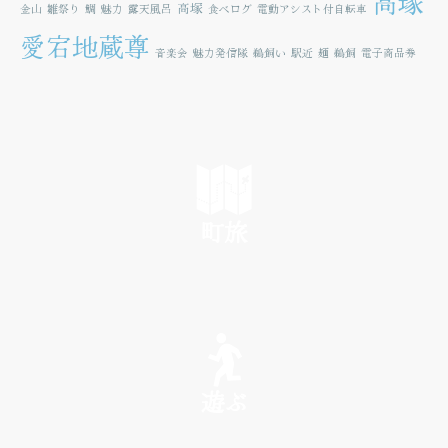
高塚
高塚
金山
雛祭り
鯛
魅力
露天風呂
食べログ
電動アシスト付自転車
愛宕地蔵尊
音楽会
魅力発信隊
鵜飼い
駅近
麺
鵜飼
電子商品券
町旅
SEE
遊ぶ