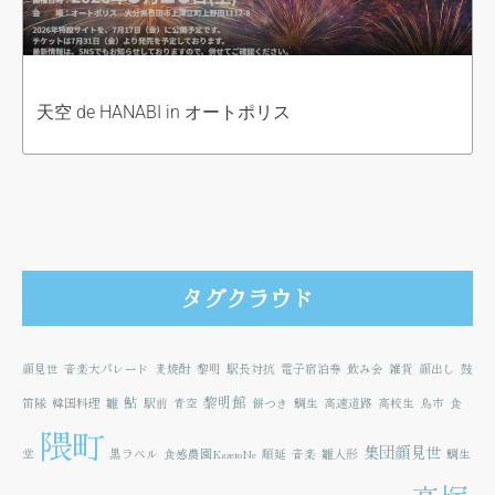
天空 de HANABI in オートポリス
タグクラウド
顔見世
音楽大パレード
麦焼酎
黎明
駅長対抗
電子宿泊券
飲み会
雑貨
顔出し
鼓
鮎
黎明館
笛隊
韓国料理
雛
駅前
青空
餅つき
鯛生
高速道路
高校生
鳥市
食
隈町
集団顔見世
堂
黒ラベル
食感農園KazetoNe
順延
音楽
雛人形
鯛生