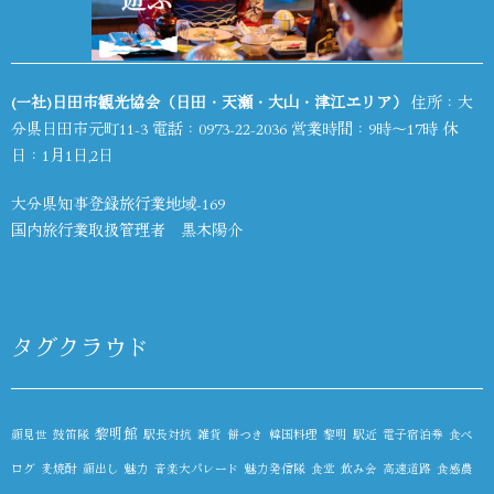
(一社)日田市観光協会（日田・天瀬・大山・津江エリア）
住所：大
分県日田市元町11-3 電話：
0973-22-2036
営業時間：9時～17時 休
日：1月1日,2日
大分県知事登録旅行業地域-169
国内旅行業取扱管理者 黒木陽介
タグクラウド
黎明館
顔見世
鼓笛隊
駅長対抗
雑貨
餅つき
韓国料理
黎明
駅近
電子宿泊券
食べ
ログ
麦焼酎
顔出し
魅力
音楽大パレード
魅力発信隊
食堂
飲み会
高速道路
食感農