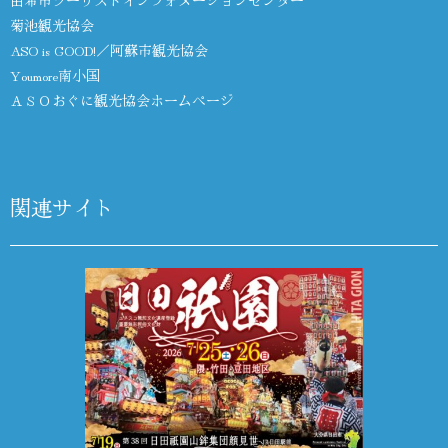
由布市ツーリストインフォメーションセンター
菊池観光協会
ASO is GOOD!／阿蘇市観光協会
Youmore南小国
ＡＳＯおぐに観光協会ホームページ
関連サイト