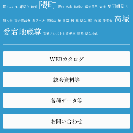
隈町
集団顔見世
園KazetoNe
雛祭り
鵜飼
駅前
鳥市
鵜飼い
露天風呂
音楽
高塚
鮎
高塚
雛人形
電子商品券
黒ラベル
高校生
麺
青空
鯛
雛
鯛生
音楽会
愛宕地蔵尊
電動アシスト付自転車
順延
鯛生金山
WEBカタログ
総会資料等
各種データ等
お問い合わせ