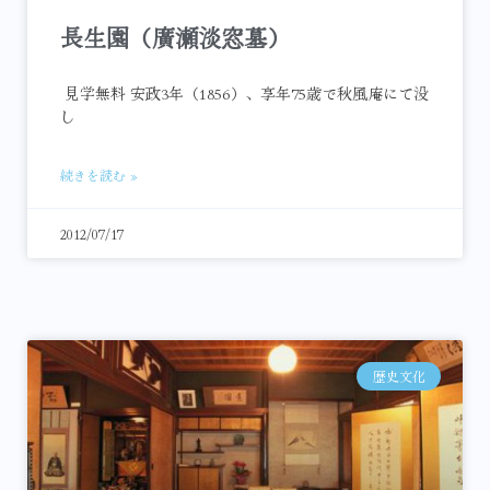
長生園（廣瀬淡窓墓）
見学無料 安政3年（1856）、享年75歳で秋風庵にて没
し
続きを読む »
2012/07/17
歴史文化