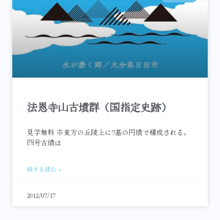
法恩寺山古墳群（国指定史跡）
見学無料 市東方の丘陵上に7基の円墳で構成される。
四号古墳は
続きを読む »
2012/07/17