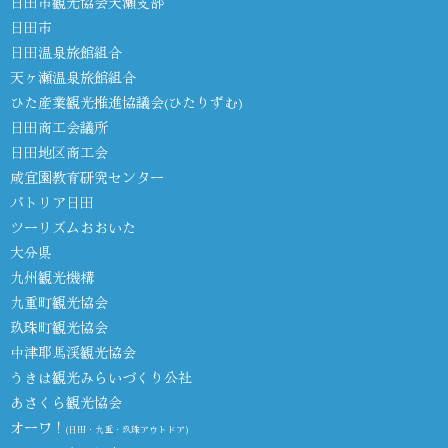
日田市観光協会天瀬支部
日田市
日田温泉旅館組合
天ヶ瀬温泉旅館組合
ひた産業観光推進協議会(ひたりずむ)
日田商工会議所
日田地区商工会
咸宜園教育研究センター
パトリア日田
ツーリズムおおいた
大分県
九州観光機構
九重町観光協会
玖珠町観光協会
中津耶馬渓観光協会
うきは観光みらいづくり公社
あさくら観光協会
オーワ！
(日田・九重・玖珠アウトドア)