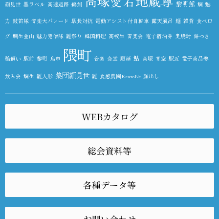
高塚愛宕地蔵尊
黎明館
顔見世
黒ラベル
高速道路
鵜飼
鯛
魅
力
鼓笛隊
音楽大パレード
駅長対抗
電動アシスト付自転車
露天風呂
麺
雑貨
食べロ
グ
鯛生金山
魅力発信隊
雛祭り
韓国料理
高校生
音楽会
電子宿泊券
麦焼酎
餅つき
隈町
鮎
鵜飼い
駅前
黎明
鳥市
音楽
食堂
順延
高塚
青空
駅近
電子商品券
集団顔見世
飲み会
鯛生
雛人形
雛
食感農園KazetoNe
顔出し
WEBカタログ
総会資料等
各種データ等