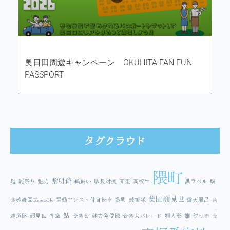
奥日田周遊キャンペーン OKUHITA FAN FUN
PASSPORT
タグクラウド
隈町
黎明館
麺
雛祭り
魅力
鵜飼い
駅長対抗
音楽
高校生
黒ラベル
鯛
集団顔見世
食感農園KazetoNe
電動アシスト付自転車
黎明
鼓笛隊
露天風呂
高
鮎
速道路
顔見世
青空
音楽会
魅力発信隊
音楽大パレード
雛人形
雛
餅つき
麦