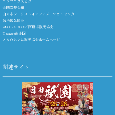
ユフココクスヒタ
全国京都会議
由布市ツーリストインフォメーションセンター
菊池観光協会
ASO is GOOD!／阿蘇市観光協会
Youmore南小国
ＡＳＯおぐに観光協会ホームページ
関連サイト