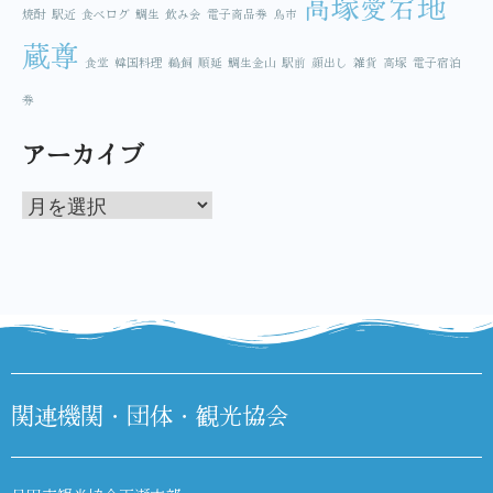
高塚愛宕地
焼酎
駅近
食べログ
鯛生
飲み会
電子商品券
鳥市
蔵尊
食堂
韓国料理
鵜飼
順延
鯛生金山
駅前
顔出し
雑貨
高塚
電子宿泊
券
アーカイブ
関連機関・団体・観光協会