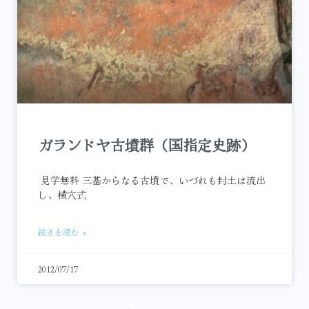
ガランドヤ古墳群（国指定史跡）
見学無料 三基からなる古墳で、いづれも封土は流出
し、横穴式
続きを読む »
2012/07/17