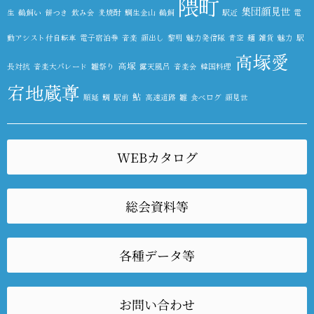
隈町
集団顔見世
生
鵜飼い
餅つき
飲み会
麦焼酎
鯛生金山
鵜飼
駅近
電
動アシスト付自転車
電子宿泊券
音楽
顔出し
黎明
魅力発信隊
青空
麺
雑貨
魅力
駅
高塚愛
高塚
長対抗
音楽大パレード
雛祭り
露天風呂
音楽会
韓国料理
宕地蔵尊
鮎
順延
鯛
駅前
高速道路
雛
食べログ
顔見世
WEBカタログ
総会資料等
各種データ等
お問い合わせ