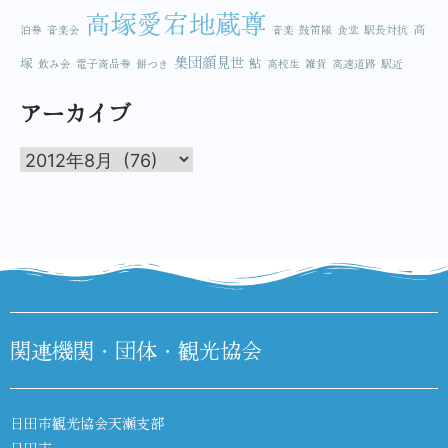
高塚愛宕地蔵尊
高
泊券
音楽会
音楽
鼓笛隊
食堂
駅長対抗
集団顔見世
塚
鮎
飲み会
電子商品券
餅つき
高校生
雑貨
高速道路
駅近
アーカイブ
関連機関・団体・観光協会
日田市観光協会天瀬支部
日田市