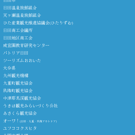
日田温泉旅館組合
天ヶ瀬温泉旅館組合
ひた産業観光推進協議会(ひたりずむ)
日田商工会議所
日田地区商工会
咸宜園教育研究センター
パトリア日田
ツーリズムおおいた
大分県
九州観光機構
九重町観光協会
玖珠町観光協会
中津耶馬渓観光協会
うきは観光みらいづくり公社
あさくら観光協会
オーワ！
(日田・九重・玖珠アウトドア)
ユフココクスヒタ