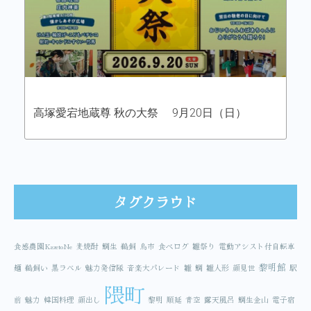
高塚愛宕地蔵尊 秋の大祭 9月20日（日）
タグクラウド
食感農園KazetoNe
麦焼酎
鯛生
鵜飼
鳥市
食べログ
雛祭り
電動アシスト付自転車
黎明館
麺
鵜飼い
黒ラベル
魅力発信隊
音楽大パレード
雛
鯛
雛人形
顔見世
駅
隈町
前
魅力
韓国料理
顔出し
黎明
順延
青空
露天風呂
鯛生金山
電子宿