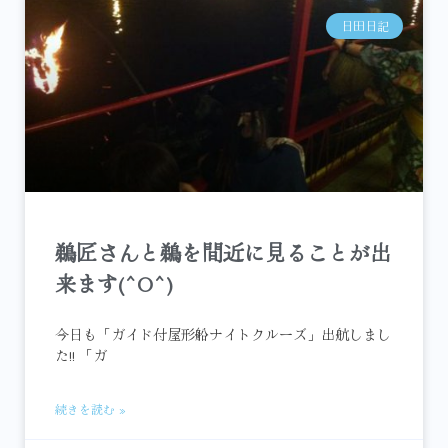
日田日記
鵜匠さんと鵜を間近に見ることが出
来ます(^O^)
今日も「ガイド付屋形船ナイトクルーズ」出航しまし
た!! 「ガ
続きを読む »