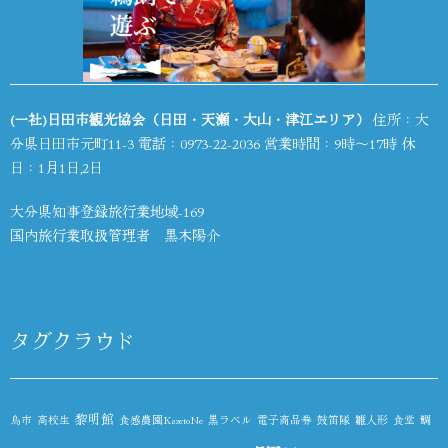
(一社)日田市観光協会（日田・天瀬・大山・津江エリア）
住所：大
分県日田市元町11-3 電話：
0973-22-2036
営業時間：9時～17時 休
日：1月1日,2日
大分県知事登録旅行業地域-169
国内旅行業取扱管理者 黒木陽介
タグクラウド
黎明館
鳥市
高校生
食感農園KazetoNe
黒ラベル
電子商品券
鼓笛隊
雛人形
食堂
鯛