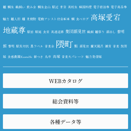
雛
鯛生
鵜飼い
飲み会
鯛生金山
駅近
青空
高校生
韓国料理
電子宿泊券
電子商品券
高塚愛宕
魅力
雛人形
麺
麦焼酎
電動アシスト付自転車
鯛
食べログ
地蔵尊
集団顔見世
黎明
駅前
順延
食堂
高速道路
鵜飼
雛祭り
顔出し
隈町
館
鮎
黎明
駅長対抗
黒ラベル
音楽会
顔見世
露天風呂
雑貨
音楽
鼓笛
高塚
隊
食感農園KazetoNe
餅つき
鳥市
音楽大パレード
魅力発信隊
WEBカタログ
総会資料等
各種データ等