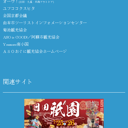
オーワ！
(日田・九重・玖珠アウトドア)
ユフココクスヒタ
全国京都会議
由布市ツーリストインフォメーションセンター
菊池観光協会
ASO is GOOD!／阿蘇市観光協会
Youmore南小国
ＡＳＯおぐに観光協会ホームページ
関連サイト