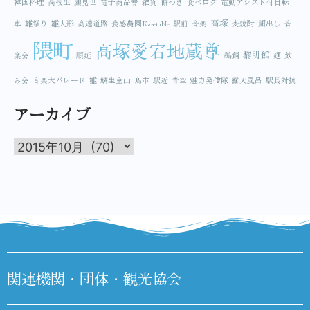
韓国料理
高校生
顔見世
電子商品券
雑貨
餅つき
食べログ
電動アシスト付自転
高塚
車
雛祭り
雛人形
高速道路
食感農園KazetoNe
駅前
音楽
麦焼酎
顔出し
音
隈町
高塚愛宕地蔵尊
黎明館
楽会
順延
鵜飼
麺
飲
み会
音楽大パレード
雛
鯛生金山
鳥市
駅近
青空
魅力発信隊
露天風呂
駅長対抗
アーカイブ
関連機関・団体・観光協会