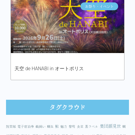
お祭り・イベント
天空 de HANABI in オートポリス
タグクラウド
集団顔見世
鮎
鼓笛隊
電子宿泊券
鵜飼い
鯛生
魅力
黎明
食堂
黒ラベル
鯛