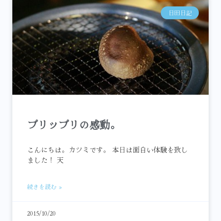
日田日記
プリップリの感動。
こんにちは。カツミです。 本日は面白い体験を致し
ました！ 天
続きを読む »
2015/10/20