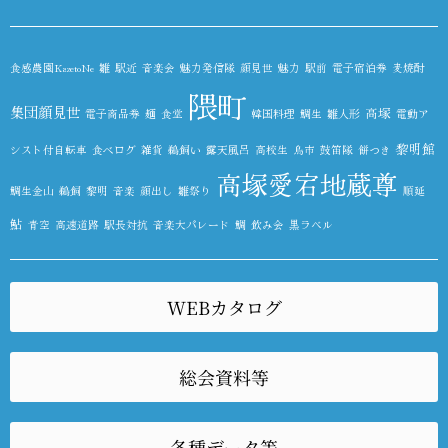
食感農園KazetoNe
雛
駅近
音楽会
魅力発信隊
顔見世
魅力
駅前
電子宿泊券
麦焼酎
隈町
集団顔見世
高塚
電子商品券
麺
食堂
韓国料理
鯛生
雛人形
電動ア
黎明館
シスト付自転車
食べログ
雑貨
鵜飼い
露天風呂
高校生
鳥市
鼓笛隊
餅つき
高塚愛宕地蔵尊
鯛生金山
鵜飼
黎明
音楽
顔出し
雛祭り
順延
鮎
青空
高速道路
駅長対抗
音楽大パレード
鯛
飲み会
黒ラベル
WEBカタログ
総会資料等
各種データ等