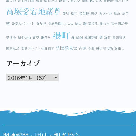
黎明館
雛人形
電子宿泊券
鯛生
駅長対抗
鵜飼い
飲み会
音楽
麦焼酎
食べログ
高塚愛宕地蔵尊
黎明
駅前
鼓笛隊
順延
黒ラベル
駅近
鳥市
鮎
音楽大パレード
顔見世
食感農園KazetoNe
魅力
雛
高校生
餅つき
電子商品券
隈町
音楽会
鯛生金山
青空
雛祭り
麺
鵜飼
韓国料理
鯛
雑貨
高速道路
集団顔見世
高塚
露天風呂
電動アシスト付自転車
食堂
魅力発信隊
顔出し
アーカイブ
関連機関・団体・観光協会