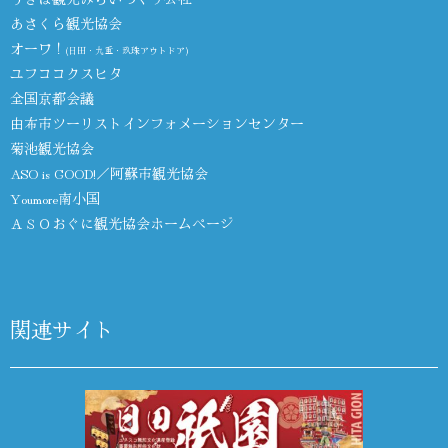
あさくら観光協会
オーワ！
(日田・九重・玖珠アウトドア)
ユフココクスヒタ
全国京都会議
由布市ツーリストインフォメーションセンター
菊池観光協会
ASO is GOOD!／阿蘇市観光協会
Youmore南小国
ＡＳＯおぐに観光協会ホームページ
関連サイト