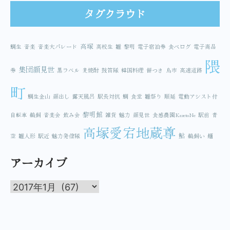
タグクラウド
高塚
鯛生
音楽
音楽大パレード
高校生
雛
黎明
電子宿泊券
食べログ
電子商品
隈
集団顔見世
券
黒ラベル
麦焼酎
鼓笛隊
韓国料理
餅つき
鳥市
高速道路
町
鯛生金山
顔出し
露天風呂
駅長対抗
鯛
食堂
雛祭り
順延
電動アシスト付
黎明館
自転車
鵜飼
音楽会
飲み会
雑貨
魅力
顔見世
食感農園KazetoNe
駅前
青
高塚愛宕地蔵尊
鮎
空
雛人形
駅近
魅力発信隊
鵜飼い
麺
アーカイブ