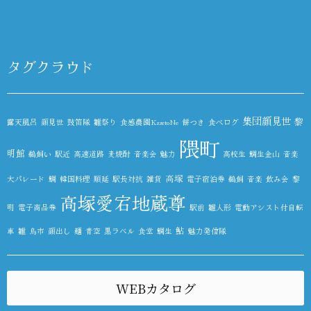
タグクラウド
集団顔見世
黎
露天風呂
顔見世
鼓笛隊
雛祭り
食感農園KazetoNe
餅つき
食べログ
隈町
明館
鵜飼い
駅近
高速道路
麦焼酎
音楽会
魅力
高校生
鯛生金山
音楽
高塚
大パレード
鯛
韓国料理
順延
駅長対抗
雑貨
電子宿泊券
鵜飼
音楽
飲み会
黎
高塚愛宕地蔵尊
明
電子商品券
駅前
雛人形
電動アシスト付自転
鮎
車
雛
鳥市
顔出し
麺
青空
黒ラベル
食堂
鯛生
魅力発信隊
WEBカタログ