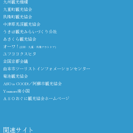
九州観光機構
九重町観光協会
玖珠町観光協会
中津耶馬渓観光協会
うきは観光みらいづくり公社
あさくら観光協会
オーワ！
(日田・九重・玖珠アウトドア)
ユフココクスヒタ
全国京都会議
由布市ツーリストインフォメーションセンター
菊池観光協会
ASO is GOOD!／阿蘇市観光協会
Youmore南小国
ＡＳＯおぐに観光協会ホームページ
関連サイト