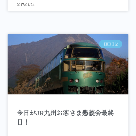
2017/01/24
日田日記
今日がJR九州お客さま懇談会最終
日！