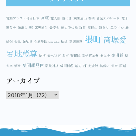
高塚
電動アシスト付自転車
雛人形
餅つき
鯛生金山
黎明
音楽大パレード
電子
鮎
商品券
顔出し
露天風呂
音楽会
魅力発信隊
雑貨
高校生
雛祭り
黒ラベル
雛
隈町
高塚愛
鵜飼
食堂
顔見世
食感農園KazetoNe
駅近
高速道路
宕地蔵尊
黎明館
駅前
食べログ
鳥市
鼓笛隊
電子宿泊券
飲み会
鯛
集団顔見世
音楽
鯛生
駅長対抗
韓国料理
魅力
麺
麦焼酎
鵜飼い
青空
順延
アーカイブ