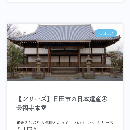
日田日記
【シリーズ】日田市の日本遺産④ -
長福寺本堂-
随分久しぶりの投稿となってしまいました、シリーズ
『日田市の日