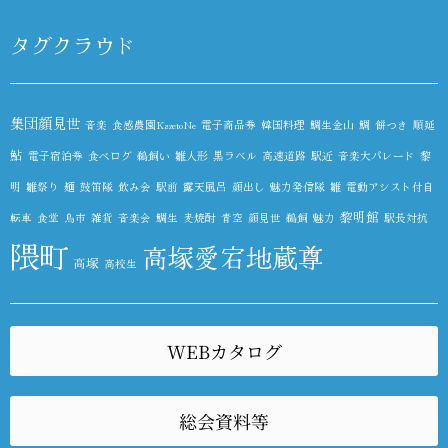
タグクラウド
集団顔見世
音楽
食感農園KazetoNe
電子商品券
韓国料理
鯛生金山
鯛
餅つき
順延
鮎
電子宿泊券
食べログ
鵜飼い
雛人形
黒ラベル
高速道路
駅近
音楽大パレード
黎
明
雛祭り
麺
鼓笛隊
飲み会
駅前
露天風呂
顔出し
魅力発信隊
雛
電動アシスト付自
黎明館
転車
食堂
鳥市
雑貨
音楽会
鯛生
麦焼酎
青空
顔見世
鵜飼
魅力
駅長対抗
隈町
高塚愛宕地蔵尊
高塚
高校生
WEBカタログ
総会資料等