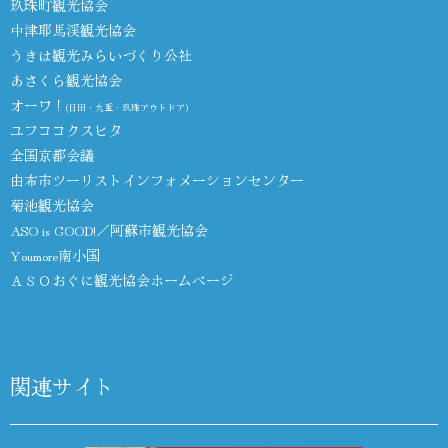
玖珠町観光協会
中津耶馬渓観光協会
うきは観光みらいづくり公社
あさくら観光協会
オーワ！
(日田・九重・玖珠アウトドア)
ユフココクスヒタ
全国京都会議
由布市ツーリストインフォメーションセンター
菊池観光協会
ASO is GOOD!／阿蘇市観光協会
Youmore南小国
ＡＳＯおぐに観光協会ホームページ
関連サイト