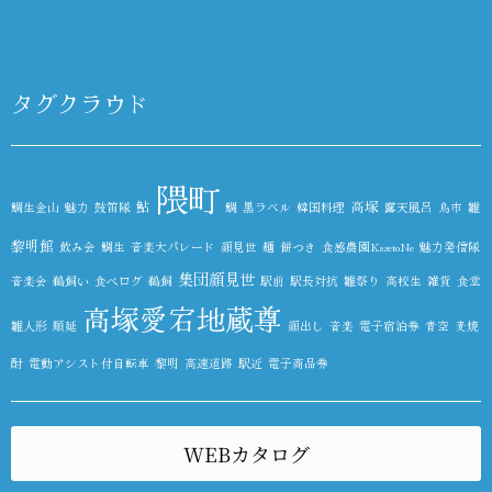
タグクラウド
隈町
鮎
高塚
鯛生金山
魅力
鼓笛隊
鯛
黒ラベル
韓国料理
露天風呂
鳥市
雛
黎明館
飲み会
鯛生
音楽大パレード
顔見世
麺
餅つき
食感農園KazetoNe
魅力発信隊
集団顔見世
音楽会
鵜飼い
食べログ
鵜飼
駅前
駅長対抗
雛祭り
高校生
雑貨
食堂
高塚愛宕地蔵尊
雛人形
順延
顔出し
音楽
電子宿泊券
青空
麦焼
酎
電動アシスト付自転車
黎明
高速道路
駅近
電子商品券
WEBカタログ