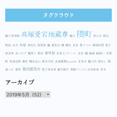
タグクラウド
隈町
高塚愛宕地蔵尊
魅力発信隊
魅力
飲み会
駅近
高塚
順延
鳥市
高校生
鼓笛隊
雛
顔見世
鯛
鯛生
音楽
黒ラベル
韓国料理
電子
黎明館
宿泊券
食べログ
雛祭り
駅前
音楽大パレード
食堂
麺
鵜飼
鵜飼い
麦焼
鮎
酎
高速道路
雑貨
鯛生金山
駅長対抗
食感農園KazetoNe
音楽会
雛人形
顔出し
集団顔見世
餅つき
黎明
電子商品券
露天風呂
電動アシスト付自転車
青空
アーカイブ