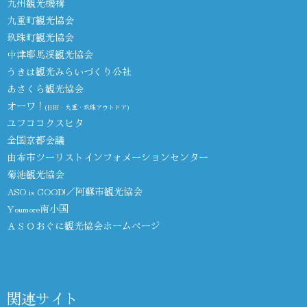
九州観光機構
九重町観光協会
玖珠町観光協会
中津耶馬渓観光協会
うきは観光みらいづくり公社
あさくら観光協会
オーワ！
(日田・九重・玖珠アウトドア)
ユフココクスヒタ
全国京都会議
由布市ツーリストインフォメーションセンター
菊池観光協会
ASO is GOOD!／阿蘇市観光協会
Youmore南小国
ＡＳＯおぐに観光協会ホームページ
関連サイト