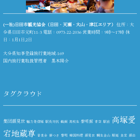
(一社)日田市観光協会（日田・天瀬・大山・津江エリア）
住所：大
分県日田市元町11-3 電話：
0973-22-2036
営業時間：9時～17時 休
日：1月1日,2日
大分県知事登録旅行業地域-169
国内旅行業取扱管理者 黒木陽介
タグクラウド
高塚愛
集団顔見世
黎明館
魅力発信隊
駅長対抗
鵜飼
高校生
青空
駅前
宕地蔵尊
音楽会
餅つき
黎明
韓国料理
顔見世
鯛生金山
順延
食堂
顔出