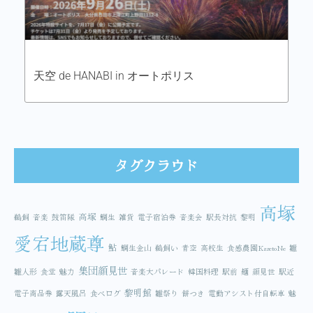
天空 de HANABI in オートポリス
タグクラウド
高塚
高塚
鵜飼
音楽
鼓笛隊
鯛生
雑貨
電子宿泊券
音楽会
駅長対抗
黎明
愛宕地蔵尊
鮎
鯛生金山
鵜飼い
青空
高校生
食感農園KazetoNe
雛
集団顔見世
雛人形
食堂
魅力
音楽大パレード
韓国料理
駅前
麺
顔見世
駅近
黎明館
電子商品券
露天風呂
食べログ
雛祭り
餅つき
電動アシスト付自転車
魅