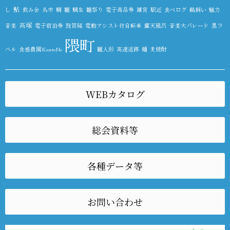
鮎
し
飲み会
鳥市
鯛
雛
鯛生
雛祭り
電子商品券
雑貨
駅近
食べログ
鵜飼い
魅力
高塚
音楽
電子宿泊券
鼓笛隊
電動アシスト付自転車
露天風呂
音楽大パレード
黒ラ
隈町
ベル
食感農園KazetoNe
雛人形
高速道路
麺
麦焼酎
WEBカタログ
総会資料等
各種データ等
お問い合わせ