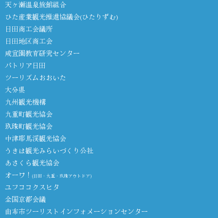
天ヶ瀬温泉旅館組合
ひた産業観光推進協議会(ひたりずむ)
日田商工会議所
日田地区商工会
咸宜園教育研究センター
パトリア日田
ツーリズムおおいた
大分県
九州観光機構
九重町観光協会
玖珠町観光協会
中津耶馬渓観光協会
うきは観光みらいづくり公社
あさくら観光協会
オーワ！
(日田・九重・玖珠アウトドア)
ユフココクスヒタ
全国京都会議
由布市ツーリストインフォメーションセンター