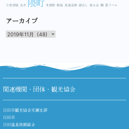
隈町
力発信隊
鳥市
麦焼酎
順延
高速道路
顔出し
飲み会
鯛
黒ラベル
アーカイブ
関連機関・団体・観光協会
日田市観光協会天瀬支部
日田市
日田温泉旅館組合